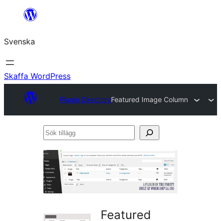
Hoppa
till
Svenska
innehåll
Skaffa WordPress
Plugin Directory
Featured Image Column
Sök
tillägg
Featured