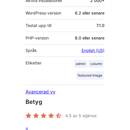
Aktiva installationer
2 000+
WordPress-version
6.2 eller senare
Testat upp till
7.1.0
PHP-version
8.0 eller senare
Språk
English (US)
Etiketter
admin
column
featured image
Avancerad vy
Betyg
4.5
av 5 stjärnor.
5