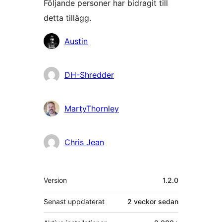
Följande personer har bidragit till
detta tillägg.
Bidragande
Austin
personer
DH-Shredder
MartyThornley
Chris Jean
Meta
Version
1.2.0
Senast uppdaterat
2 veckor
sedan