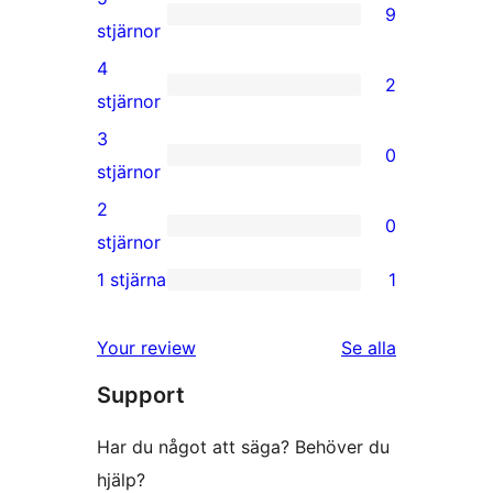
9
9
stjärnor
5-
4
2
stjärniga
2
stjärnor
recensioner
4-
3
0
stjärniga
0
stjärnor
recensioner
3-
2
0
stjärniga
0
stjärnor
recensioner
2-
1 stjärna
1
1
stjärniga
1-
recensioner
recensioner
Your review
Se alla
stjärnig
Support
recension
Har du något att säga? Behöver du
hjälp?