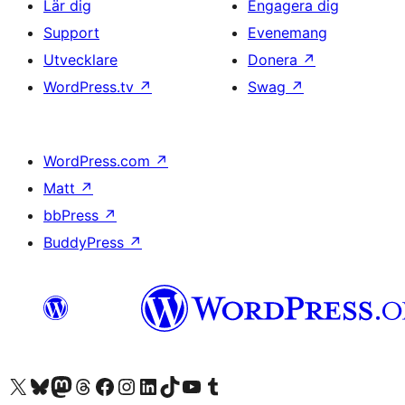
Lär dig
Engagera dig
Support
Evenemang
Utvecklare
Donera
↗
WordPress.tv
↗
Swag
↗
WordPress.com
↗
Matt
↗
bbPress
↗
BuddyPress
↗
Besök vår X-konto (f.d. Twitter)
Besök vårt Bluesky-konto
Besök vårt Mastodon-konto
Besök vårt Thread-konto
Besök vår Facebook-sida
Besök vårt Instagram-konto
Besök vårt LinkedIn-konto
Besök vårt TikTok-konto
Besök vår YouTube-kanal
Besök vårt Tumblr-konto