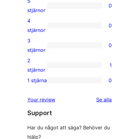
5
0
0
stjärnor
5-
4
0
stjärniga
0
stjärnor
recensioner
4-
3
0
stjärniga
0
stjärnor
recensioner
3-
2
1
stjärniga
1
stjärnor
recensioner
2-
1 stjärna
0
0
stjärnig
1-
recension
Your review
Se alla
stjärniga
recensioner
Support
recensioner
Har du något att säga? Behöver du
hjälp?