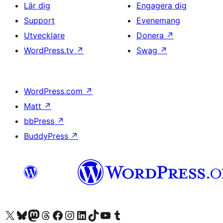
Lär dig
Engagera dig
Support
Evenemang
Utvecklare
Donera
↗
WordPress.tv
↗
Swag
↗
WordPress.com
↗
Matt
↗
bbPress
↗
BuddyPress
↗
Besök vår X-konto (f.d. Twitter)
Besök vårt Bluesky-konto
Besök vårt Mastodon-konto
Besök vårt Thread-konto
Besök vår Facebook-sida
Besök vårt Instagram-konto
Besök vårt LinkedIn-konto
Besök vårt TikTok-konto
Besök vår YouTube-kanal
Besök vårt Tumblr-konto