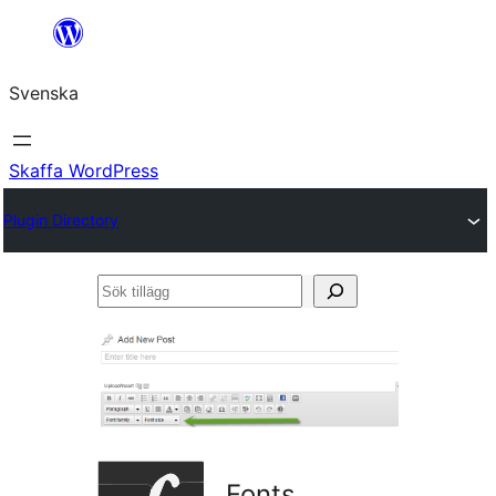
Hoppa
till
Svenska
innehåll
Skaffa WordPress
Plugin Directory
Sök
tillägg
Fonts