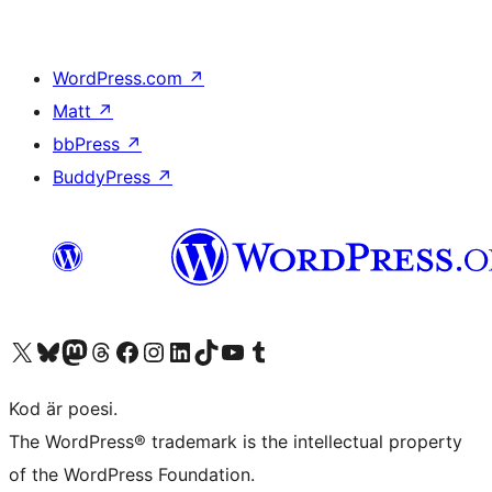
WordPress.com
↗
Matt
↗
bbPress
↗
BuddyPress
↗
Besök vår X-konto (f.d. Twitter)
Besök vårt Bluesky-konto
Besök vårt Mastodon-konto
Besök vårt Thread-konto
Besök vår Facebook-sida
Besök vårt Instagram-konto
Besök vårt LinkedIn-konto
Besök vårt TikTok-konto
Besök vår YouTube-kanal
Besök vårt Tumblr-konto
Kod är poesi.
The WordPress® trademark is the intellectual property
of the WordPress Foundation.