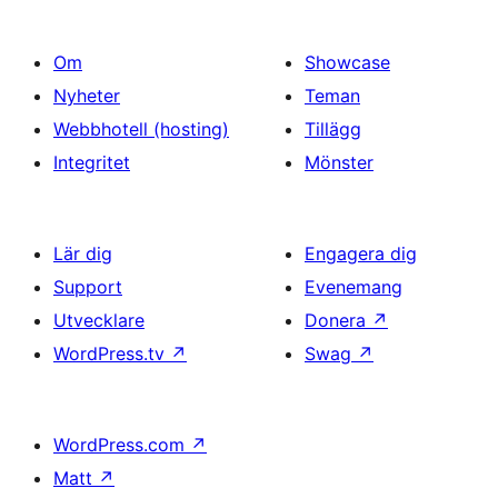
Om
Showcase
Nyheter
Teman
Webbhotell (hosting)
Tillägg
Integritet
Mönster
Lär dig
Engagera dig
Support
Evenemang
Utvecklare
Donera
↗
WordPress.tv
↗
Swag
↗
WordPress.com
↗
Matt
↗