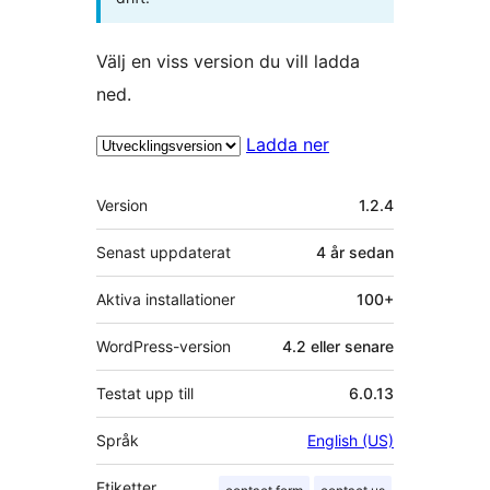
Välj en viss version du vill ladda
ned.
Ladda ner
Meta
Version
1.2.4
Senast uppdaterat
4 år
sedan
Aktiva installationer
100+
WordPress-version
4.2 eller senare
Testat upp till
6.0.13
Språk
English (US)
Etiketter