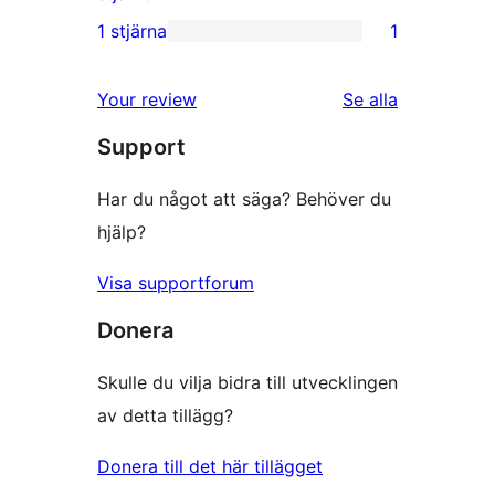
recensioner
2-
1 stjärna
1
1
stjärniga
1-
recensioner
recensioner
Your review
Se alla
stjärnig
Support
recension
Har du något att säga? Behöver du
hjälp?
Visa supportforum
Donera
Skulle du vilja bidra till utvecklingen
av detta tillägg?
Donera till det här tillägget