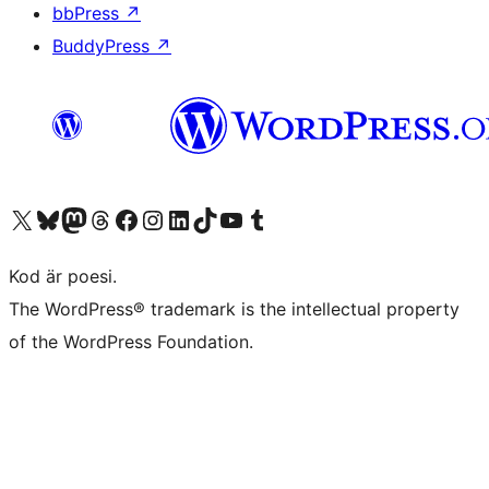
bbPress
↗
BuddyPress
↗
Besök vår X-konto (f.d. Twitter)
Besök vårt Bluesky-konto
Besök vårt Mastodon-konto
Besök vårt Thread-konto
Besök vår Facebook-sida
Besök vårt Instagram-konto
Besök vårt LinkedIn-konto
Besök vårt TikTok-konto
Besök vår YouTube-kanal
Besök vårt Tumblr-konto
Kod är poesi.
The WordPress® trademark is the intellectual property
of the WordPress Foundation.