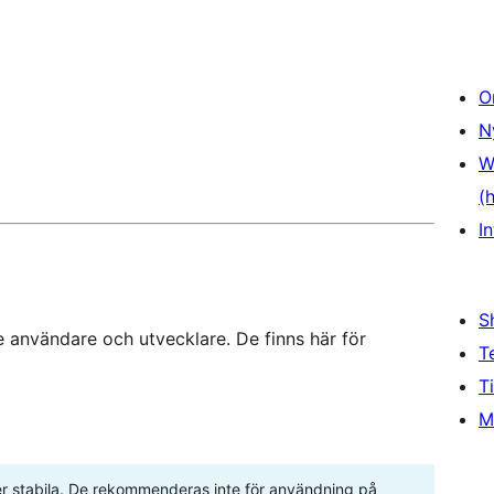
O
N
W
(
In
S
 användare och utvecklare. De finns här för
T
T
M
ller stabila. De rekommenderas inte för användning på