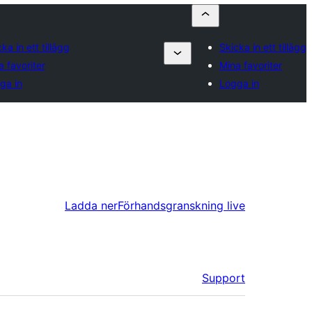
ka in ett tillägg
Skicka in ett tillägg
a favoriter
Mina favoriter
ga in
Logga in
Ladda ner
Förhandsgranskning live
Support