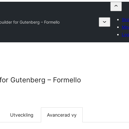
Skic
builder for Gutenberg – Formello
Min
Log
 for Gutenberg – Formello
Utveckling
Avancerad vy