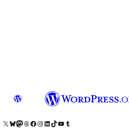
Besök vår X-konto (f.d. Twitter)
Besök vårt Bluesky-konto
Besök vårt Mastodon-konto
Besök vårt Thread-konto
Besök vår Facebook-sida
Besök vårt Instagram-konto
Besök vårt LinkedIn-konto
Besök vårt TikTok-konto
Besök vår YouTube-kanal
Besök vårt Tumblr-konto