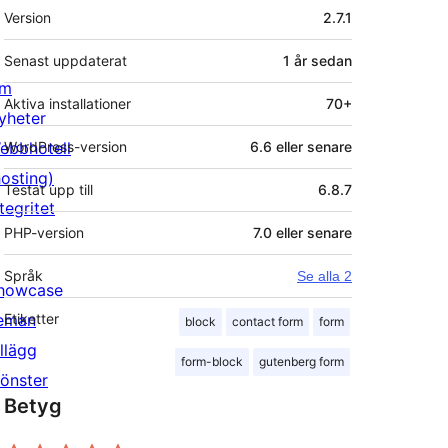
Meta
Version
2.7.1
Senast uppdaterat
1 år
sedan
m
Aktiva installationer
70+
yheter
ebbhotell
WordPress-version
6.6 eller senare
hosting)
Testat upp till
6.8.7
tegritet
PHP-version
7.0 eller senare
Språk
Se alla 2
howcase
eman
Etiketter
block
contact form
form
illägg
form-block
gutenberg form
önster
Betyg