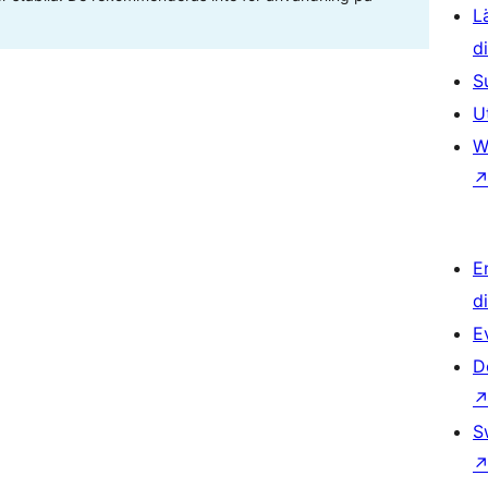
L
d
S
U
W
E
d
E
D
S