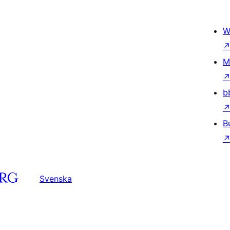
W
M
b
B
Svenska