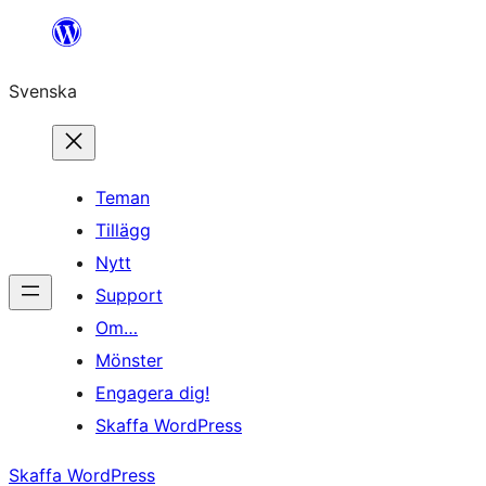
Hoppa
till
Svenska
innehåll
Teman
Tillägg
Nytt
Support
Om…
Mönster
Engagera dig!
Skaffa WordPress
Skaffa WordPress