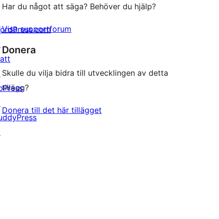
Har du något att säga? Behöver du hjälp?
Visa supportforum
ordPress.com
↗
Donera
att
Skulle du vilja bidra till utvecklingen av detta
↗
tillägg?
bPress
↗
Donera till det här tillägget
uddyPress
↗