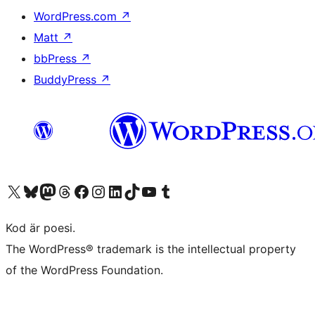
WordPress.com
↗
Matt
↗
bbPress
↗
BuddyPress
↗
Besök vår X-konto (f.d. Twitter)
Besök vårt Bluesky-konto
Besök vårt Mastodon-konto
Besök vårt Thread-konto
Besök vår Facebook-sida
Besök vårt Instagram-konto
Besök vårt LinkedIn-konto
Besök vårt TikTok-konto
Besök vår YouTube-kanal
Besök vårt Tumblr-konto
Kod är poesi.
The WordPress® trademark is the intellectual property
of the WordPress Foundation.