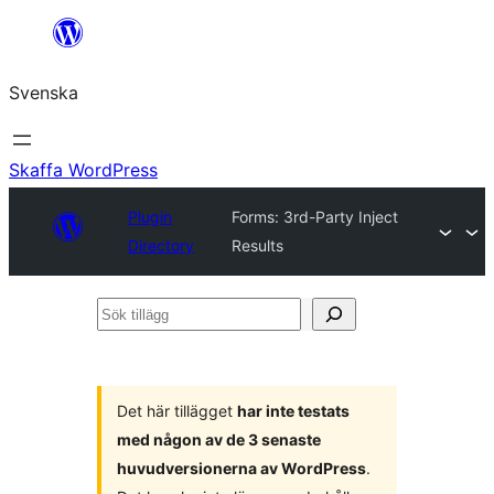
Hoppa
till
Svenska
innehåll
Skaffa WordPress
Plugin
Forms: 3rd-Party Inject
Directory
Results
Sök
tillägg
Det här tillägget
har inte testats
med någon av de 3 senaste
huvudversionerna av WordPress
.