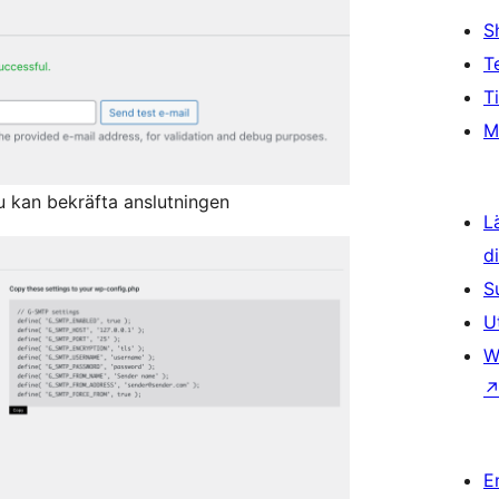
S
T
T
M
du kan bekräfta anslutningen
L
d
S
U
W
E