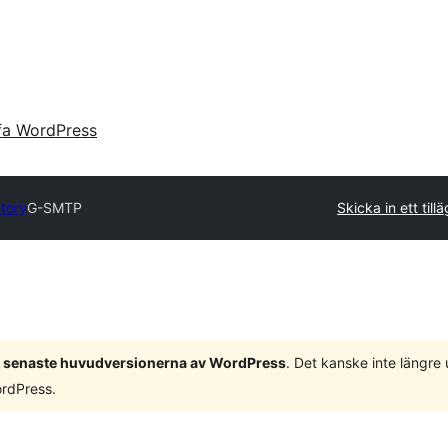
fa WordPress
ctory
G-SMTP
Skicka in ett till
 3 senaste huvudversionerna av WordPress
. Det kanske inte längre
ordPress.