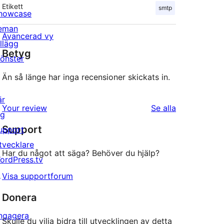
Etikett
smtp
howcase
eman
Avancerad vy
illägg
Betyg
önster
Än så länge har inga recensioner skickats in.
är
recensioner
Your review
Se alla
ig
Support
upport
tvecklare
Har du något att säga? Behöver du hjälp?
ordPress.tv
↗
Visa supportforum
Donera
ngagera
Skulle du vilja bidra till utvecklingen av detta