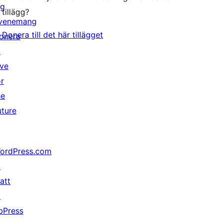
ig
tillägg?
venemang
Donera till det här tillägget
onera
↗
ive
or
he
uture
ordPress.com
↗
att
↗
bPress