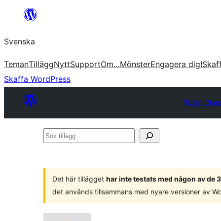
Hoppa
till
Svenska
innehåll
Teman
Tillägg
Nytt
Support
Om…
Mönster
Engagera dig!
Skaf
Skaffa WordPress
Plugin Dire
Sök
tillägg
Det här tillägget
har inte testats med någon av de
det används tillsammans med nyare versioner av W