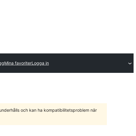
ägg
Mina favoriter
Logga in
 underhålls och kan ha kompatibilitetsproblem när