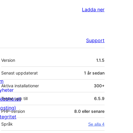
Ladda ner
Support
Meta
Version
1.1.5
Senast uppdaterat
1 år
sedan
m
Aktiva installationer
300+
yheter
ebbhotell
Testat upp till
6.5.9
hosting)
PHP-version
8.0 eller senare
tegritet
Språk
Se alla 4