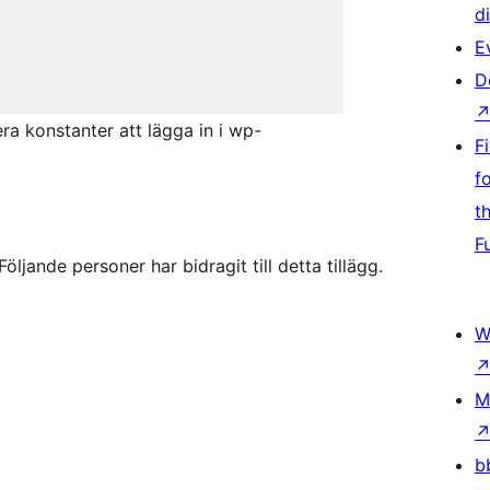
d
E
D
ra konstanter att lägga in i wp-
F
f
t
F
ande personer har bidragit till detta tillägg.
W
M
b