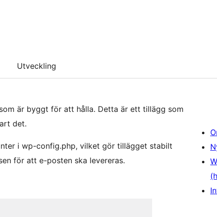
Utveckling
m är byggt för att hålla. Detta är ett tillägg som
art det.
O
er i wp-config.php, vilket gör tillägget stabilt
N
sen för att e-posten ska levereras.
W
(
In