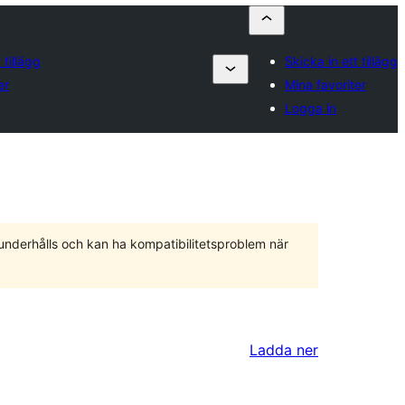
 tillägg
Skicka in ett tillägg
er
Mina favoriter
Logga in
 underhålls och kan ha kompatibilitetsproblem när
Ladda ner