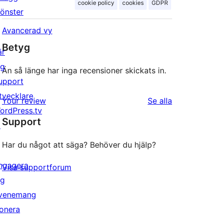
cookie policy
cookies
GDPR
önster
Avancerad vy
Betyg
är
ig
Än så länge har inga recensioner skickats in.
upport
tvecklare
recensioner
Your review
Se alla
ordPress.tv
Support
↗
Har du något att säga? Behöver du hjälp?
ngagera
Visa supportforum
ig
venemang
onera