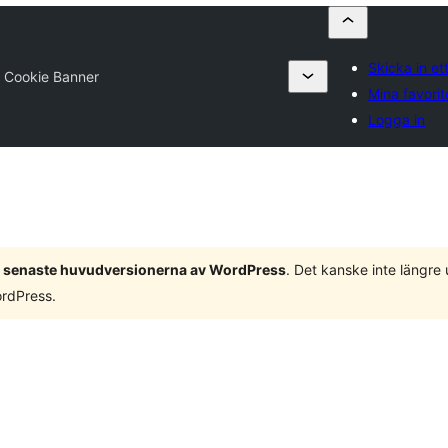
Skicka in ett
Cookie Banner
Mina favorit
Logga in
 3 senaste huvudversionerna av WordPress
. Det kanske inte längre
ordPress.