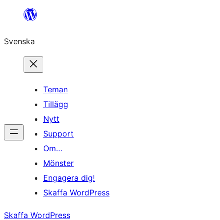
Hoppa
till
Svenska
innehåll
Teman
Tillägg
Nytt
Support
Om…
Mönster
Engagera dig!
Skaffa WordPress
Skaffa WordPress