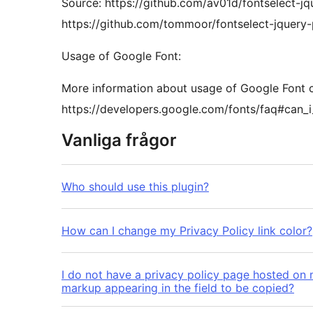
Source: https://github.com/av01d/fontselect-jq
https://github.com/tommoor/fontselect-jquery-
Usage of Google Font:
More information about usage of Google Font c
https://developers.google.com/fonts/faq#can_
Vanliga frågor
Who should use this plugin?
How can I change my Privacy Policy link color?
I do not have a privacy policy page hosted on 
markup appearing in the field to be copied?