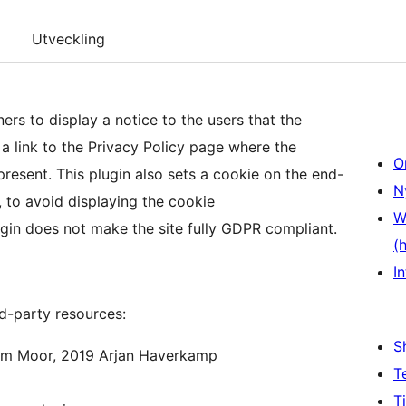
Utveckling
ners to display a notice to the users that the
 link to the Privacy Policy page where the
O
present. This plugin also sets a cookie on the end-
N
 to avoid displaying the cookie
W
ugin does not make the site fully GDPR compliant.
(
In
d-party resources:
S
Tom Moor, 2019 Arjan Haverkamp
T
T