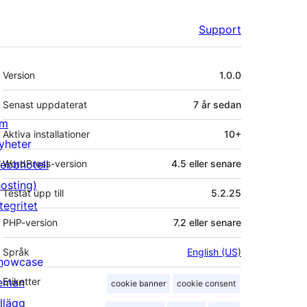
Support
Meta
Version
1.0.0
Senast uppdaterat
7 år
sedan
m
Aktiva installationer
10+
yheter
ebbhotell
WordPress-version
4.5 eller senare
hosting)
Testat upp till
5.2.25
tegritet
PHP-version
7.2 eller senare
Språk
English (US)
howcase
eman
Etiketter
cookie banner
cookie consent
illägg