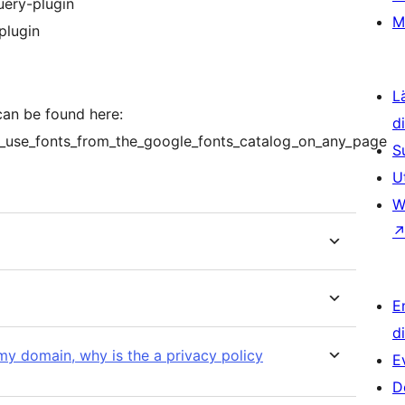
uery-plugin
M
plugin
L
an be found here:
d
i_use_fonts_from_the_google_fonts_catalog_on_any_page
S
U
W
E
d
my domain, why is the a privacy policy
E
D