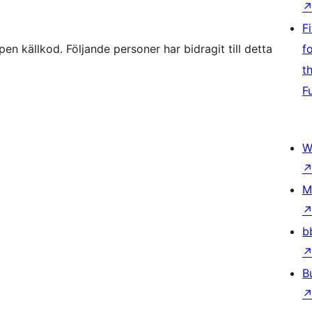
F
källkod. Följande personer har bidragit till detta
f
t
F
W
M
b
B