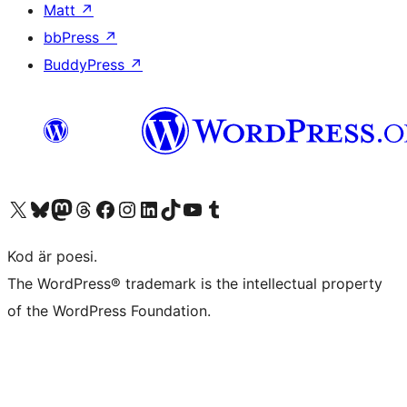
Matt
↗
bbPress
↗
BuddyPress
↗
Besök vår X-konto (f.d. Twitter)
Besök vårt Bluesky-konto
Besök vårt Mastodon-konto
Besök vårt Thread-konto
Besök vår Facebook-sida
Besök vårt Instagram-konto
Besök vårt LinkedIn-konto
Besök vårt TikTok-konto
Besök vår YouTube-kanal
Besök vårt Tumblr-konto
Kod är poesi.
The WordPress® trademark is the intellectual property
of the WordPress Foundation.