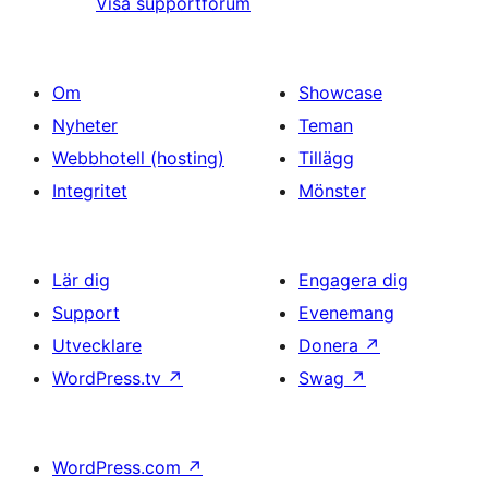
Visa supportforum
Om
Showcase
Nyheter
Teman
Webbhotell (hosting)
Tillägg
Integritet
Mönster
Lär dig
Engagera dig
Support
Evenemang
Utvecklare
Donera
↗
WordPress.tv
↗
Swag
↗
WordPress.com
↗