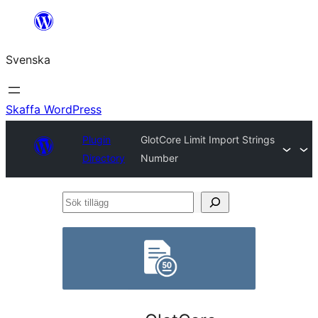
Hoppa
till
Svenska
innehåll
Skaffa WordPress
Plugin
GlotCore Limit Import Strings
Directory
Number
Sök
tillägg