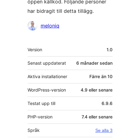
öppen källkod. Följande personer
har bidragit till detta tillägg.
Bidragande
meloniq
personer
Meta
Version
1.0
Senast uppdaterat
6 månader
sedan
Aktiva installationer
Färre än 10
WordPress-version
4.9 eller senare
Testat upp till
6.9.6
PHP-version
7.4 eller senare
Språk
Se alla 3