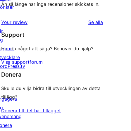
Än så länge har inga recensioner skickats in.
önster
recensioner
Your review
Se alla
är
Support
ig
upport
Har du något att säga? Behöver du hjälp?
tvecklare
Visa supportforum
ordPress.tv
Donera
↗
Skulle du vilja bidra till utvecklingen av detta
tillägg?
ngagera
ig
Donera till det här tillägget
venemang
onera