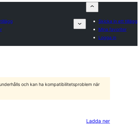
tillägg
Skicka in ett tillägg
r
Mina favoriter
Logga in
 underhålls och kan ha kompatibilitetsproblem när
Ladda ner