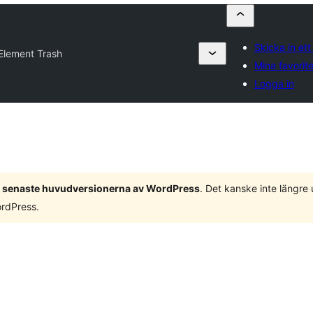
Skicka in ett 
 Element Trash
Mina favorite
Logga in
 3 senaste huvudversionerna av WordPress
. Det kanske inte längre
ordPress.