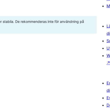
M
ller stabila. De rekommenderas inte för användning på
L
d
S
U
W
E
d
E
D