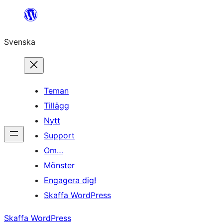
Hoppa
till
Svenska
innehåll
Teman
Tillägg
Nytt
Support
Om…
Mönster
Engagera dig!
Skaffa WordPress
Skaffa WordPress