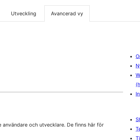
Utveckling
Avancerad vy
O
N
W
(
In
S
 användare och utvecklare. De finns här för
T
T