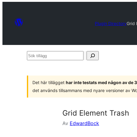
Plugin Directory
Grid
Sök
tillägg
Det här tillägget
har inte testats med någon av de
det används tillsammans med nyare versioner av W
Grid Element Trash
Av
EdwardBock