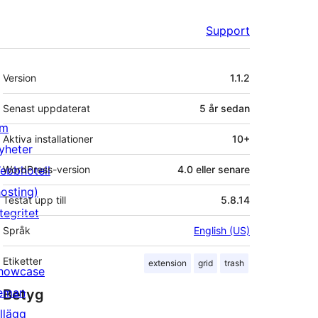
Support
Meta
Version
1.1.2
Senast uppdaterat
5 år
sedan
m
Aktiva installationer
10+
yheter
ebbhotell
WordPress-version
4.0 eller senare
hosting)
Testat upp till
5.8.14
tegritet
Språk
English (US)
Etiketter
extension
grid
trash
howcase
eman
Betyg
illägg