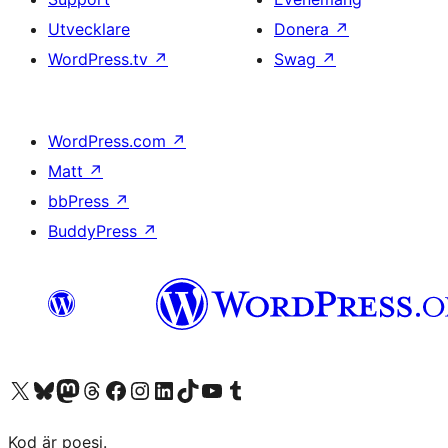
Utvecklare
Donera
↗
WordPress.tv
↗
Swag
↗
WordPress.com
↗
Matt
↗
bbPress
↗
BuddyPress
↗
Besök vår X-konto (f.d. Twitter)
Besök vårt Bluesky-konto
Besök vårt Mastodon-konto
Besök vårt Thread-konto
Besök vår Facebook-sida
Besök vårt Instagram-konto
Besök vårt LinkedIn-konto
Besök vårt TikTok-konto
Besök vår YouTube-kanal
Besök vårt Tumblr-konto
Kod är poesi.