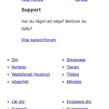
Support
Har du något att säga? Behöver du
hjälp?
Visa supportforum
Om
Showcase
Nyheter
Teman
Webbhotell (hosting)
Tillägg
Integritet
Mönster
Lär dig
Engagera dig
Support
Evenemang