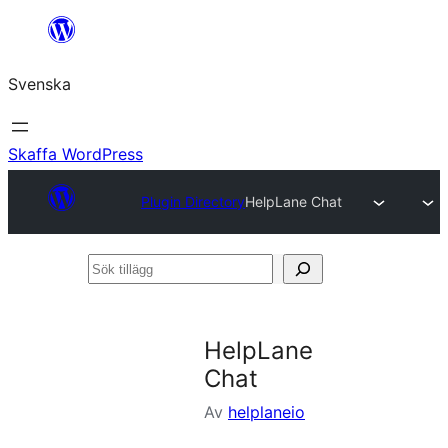
Hoppa
till
Svenska
innehåll
Skaffa WordPress
Plugin Directory
HelpLane Chat
Sök
tillägg
HelpLane
Chat
Av
helplaneio