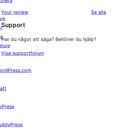
onera
stjärniga
1-
↗
recensioner
recensioner
Your review
Se alla
stjärniga
ive
Support
recensioner
or
he
Har du något att säga? Behöver du hjälp?
uture
Visa supportforum
ordPress.com
↗
att
↗
bPress
↗
uddyPress
↗