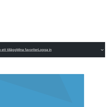
 ett tillägg
Mina favoriter
Logga in