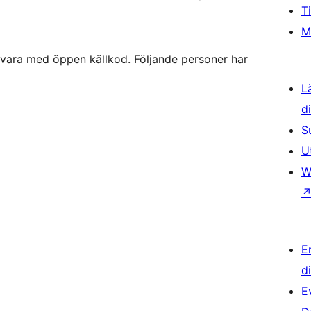
T
M
ara med öppen källkod. Följande personer har
L
d
S
U
W
E
d
E