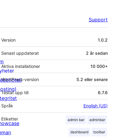
Support
Meta
Version
1.0.2
Senast uppdaterat
2 år
sedan
m
Aktiva installationer
10 000+
yheter
ebbhotell
WordPress-version
5.2 eller senare
hosting)
Testat upp till
6.7.6
tegritet
Språk
English (US)
Etiketter
admin bar
adminbar
howcase
eman
dashboard
toolbar