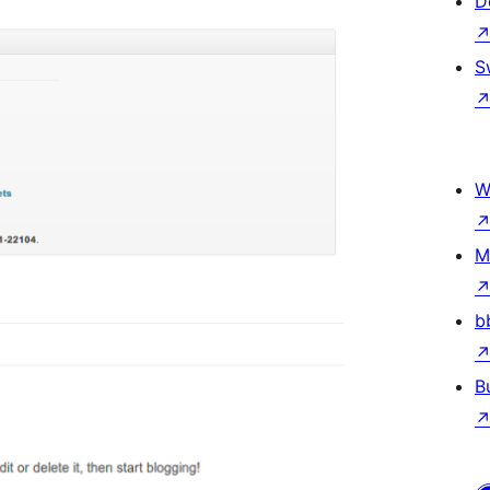
D
S
W
M
b
B