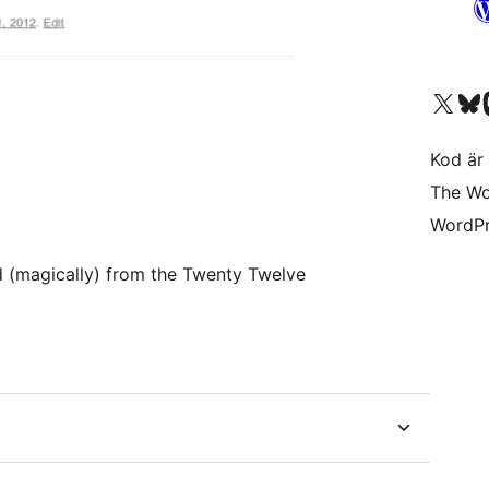
Besök vår X-konto (
Besök vårt 
Be
Kod är 
The Wo
WordPr
(magically) from the Twenty Twelve