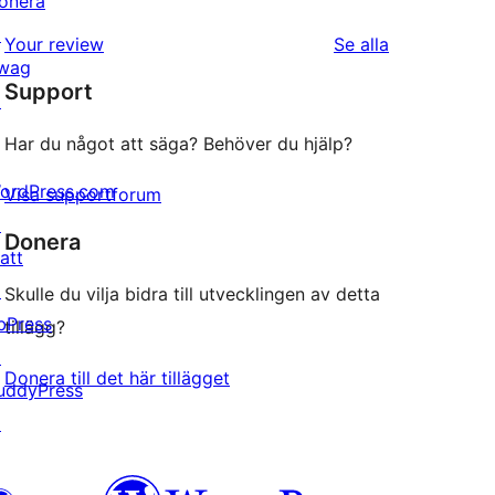
onera
stjärnig
1-
↗
recension
recensioner
Your review
Se alla
stjärniga
wag
Support
recensioner
↗
Har du något att säga? Behöver du hjälp?
ordPress.com
Visa supportforum
↗
Donera
att
↗
Skulle du vilja bidra till utvecklingen av detta
bPress
tillägg?
↗
Donera till det här tillägget
uddyPress
↗