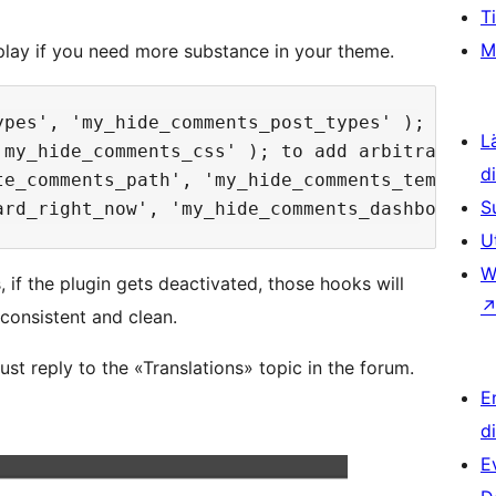
T
M
lay if you need more substance in your theme.
ypes', 'my_hide_comments_post_types' ); to ch
L
'my_hide_comments_css' ); to add arbitrary CSS
d
te_comments_path', 'my_hide_comments_template
S
U
W
if the plugin gets deactivated, those hooks will
consistent and clean.
st reply to the «Translations» topic in the forum.
E
d
E