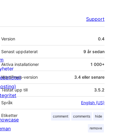
Support
Meta
Version
0.4
Senast uppdaterat
9 år
sedan
m
Aktiva installationer
1 000+
yheter
ebbhotell
WordPress-version
3.4 eller senare
hosting)
Testat upp till
3.5.2
tegritet
Språk
English (US)
Etiketter
comment
comments
hide
howcase
eman
remove