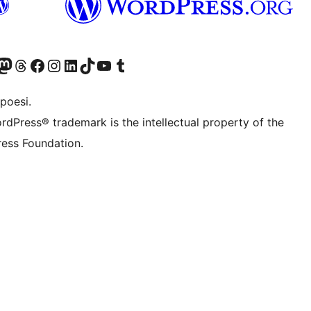
f.d. Twitter)
Bluesky-konto
sök vårt Mastodon-konto
Besök vårt Thread-konto
Besök vår Facebook-sida
Besök vårt Instagram-konto
Besök vårt LinkedIn-konto
Besök vårt TikTok-konto
Besök vår YouTube-kanal
Besök vårt Tumblr-konto
poesi.
rdPress® trademark is the intellectual property of the
ess Foundation.