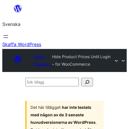
Hoppa
till
Svenska
innehåll
Skaffa WordPress
Plugin
Hide Product Prices Until Login
Directory
– for WooCommerce
Sök
tillägg
Det här tillägget
har inte testats
med någon av de 3 senaste
huvudversionerna av WordPress
.