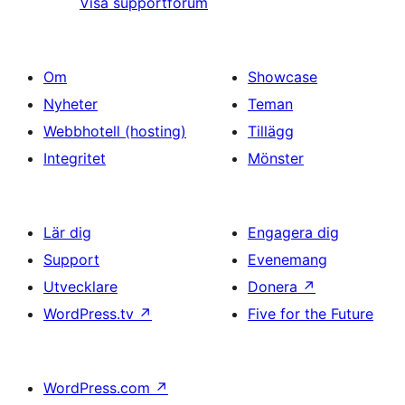
Visa supportforum
Om
Showcase
Nyheter
Teman
Webbhotell (hosting)
Tillägg
Integritet
Mönster
Lär dig
Engagera dig
Support
Evenemang
Utvecklare
Donera
↗
WordPress.tv
↗
Five for the Future
WordPress.com
↗