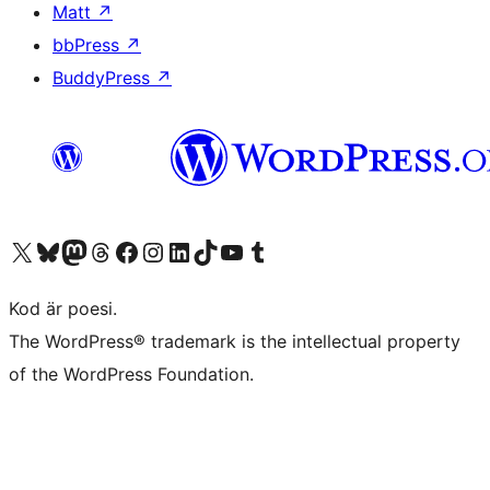
Matt
↗
bbPress
↗
BuddyPress
↗
Besök vår X-konto (f.d. Twitter)
Besök vårt Bluesky-konto
Besök vårt Mastodon-konto
Besök vårt Thread-konto
Besök vår Facebook-sida
Besök vårt Instagram-konto
Besök vårt LinkedIn-konto
Besök vårt TikTok-konto
Besök vår YouTube-kanal
Besök vårt Tumblr-konto
Kod är poesi.
The WordPress® trademark is the intellectual property
of the WordPress Foundation.