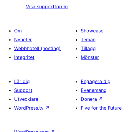
Visa supportforum
Om
Showcase
Nyheter
Teman
Webbhotell (hosting)
Tillägg
Integritet
Mönster
Lär dig
Engagera dig
Support
Evenemang
Utvecklare
Donera
↗
WordPress.tv
↗
Five for the Future