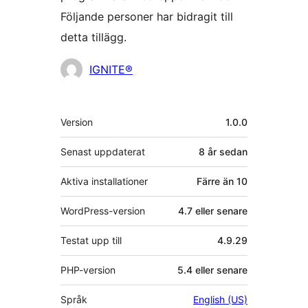
Följande personer har bidragit till
detta tillägg.
Bidragande
IGNITE®
personer
Meta
Version
1.0.0
Senast uppdaterat
8 år
sedan
Aktiva installationer
Färre än 10
WordPress-version
4.7 eller senare
Testat upp till
4.9.29
PHP-version
5.4 eller senare
Språk
English (US)