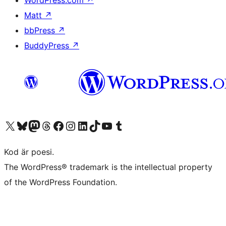
WordPress.com
↗
Matt
↗
bbPress
↗
BuddyPress
↗
Besök vår X-konto (f.d. Twitter)
Besök vårt Bluesky-konto
Besök vårt Mastodon-konto
Besök vårt Thread-konto
Besök vår Facebook-sida
Besök vårt Instagram-konto
Besök vårt LinkedIn-konto
Besök vårt TikTok-konto
Besök vår YouTube-kanal
Besök vårt Tumblr-konto
Kod är poesi.
The WordPress® trademark is the intellectual property
of the WordPress Foundation.