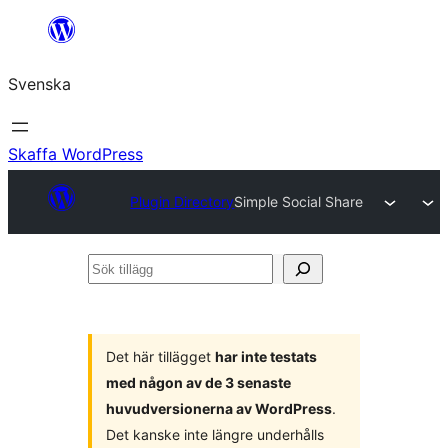
Hoppa
till
Svenska
innehåll
Skaffa WordPress
Plugin Directory
Simple Social Share
Sök
tillägg
Det här tillägget
har inte testats
med någon av de 3 senaste
huvudversionerna av WordPress
.
Det kanske inte längre underhålls