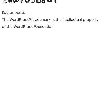
Besök vår X-konto (f.d. Twitter)
Besök vårt Bluesky-konto
Besök vårt Mastodon-konto
Besök vårt Thread-konto
Besök vår Facebook-sida
Besök vårt Instagram-konto
Besök vårt LinkedIn-konto
Besök vårt TikTok-konto
Besök vår YouTube-kanal
Besök vårt Tumblr-konto
Kod är poesi.
The WordPress® trademark is the intellectual property
of the WordPress Foundation.