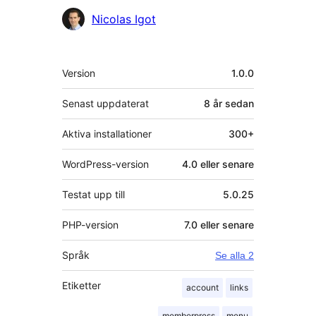
Bidragande
Nicolas Igot
personer
Meta
Version
1.0.0
Senast uppdaterat
8 år
sedan
Aktiva installationer
300+
WordPress-version
4.0 eller senare
Testat upp till
5.0.25
PHP-version
7.0 eller senare
Språk
Se alla 2
Etiketter
account
links
memberpress
menu