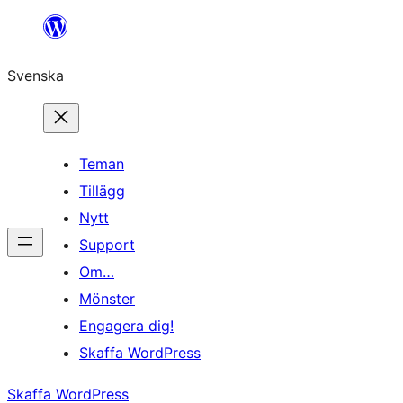
Hoppa
till
Svenska
innehåll
Teman
Tillägg
Nytt
Support
Om…
Mönster
Engagera dig!
Skaffa WordPress
Skaffa WordPress