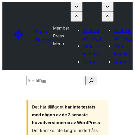
Member
Skicka in
Skicka in
Plugin
Press
ett tillägg
ett tillägg
Directory
Menu
Mina
Mina
favoriter
favoriter
Logga in
Logga in
Sök
tillägg
Det här tillägget
har inte testats
med någon av de 3 senaste
huvudversionerna av WordPress
.
Det kanske inte längre underhålls