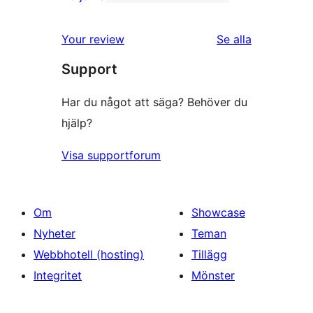
1
stjärniga
1-
recensioner
recensioner
Your review
Se alla
stjärnig
Support
recension
Har du något att säga? Behöver du
hjälp?
Visa supportforum
Om
Showcase
Nyheter
Teman
Webbhotell (hosting)
Tillägg
Integritet
Mönster