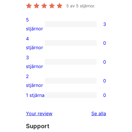
5
av 5 stjärnor.
5
3
3
stjärnor
5-
4
0
stjärniga
0
stjärnor
recensioner
4-
3
0
stjärniga
0
stjärnor
recensioner
3-
2
0
stjärniga
0
stjärnor
recensioner
2-
1 stjärna
0
0
stjärniga
1-
recensioner
recensioner
Your review
Se alla
stjärniga
Support
recensioner