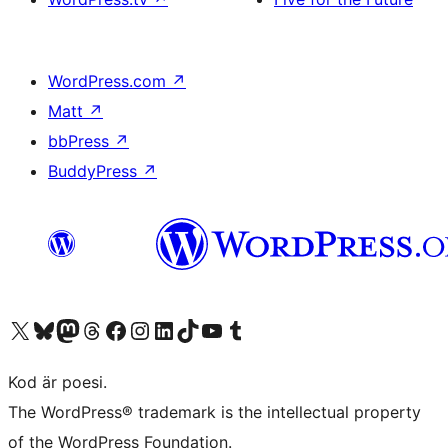
WordPress.com
↗
Matt
↗
bbPress
↗
BuddyPress
↗
Besök vår X-konto (f.d. Twitter)
Besök vårt Bluesky-konto
Besök vårt Mastodon-konto
Besök vårt Thread-konto
Besök vår Facebook-sida
Besök vårt Instagram-konto
Besök vårt LinkedIn-konto
Besök vårt TikTok-konto
Besök vår YouTube-kanal
Besök vårt Tumblr-konto
Kod är poesi.
The WordPress® trademark is the intellectual property
of the WordPress Foundation.