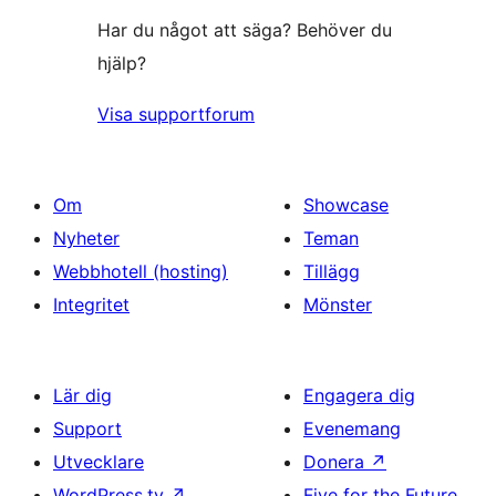
Har du något att säga? Behöver du
hjälp?
Visa supportforum
Om
Showcase
Nyheter
Teman
Webbhotell (hosting)
Tillägg
Integritet
Mönster
Lär dig
Engagera dig
Support
Evenemang
Utvecklare
Donera
↗
WordPress.tv
↗
Five for the Future