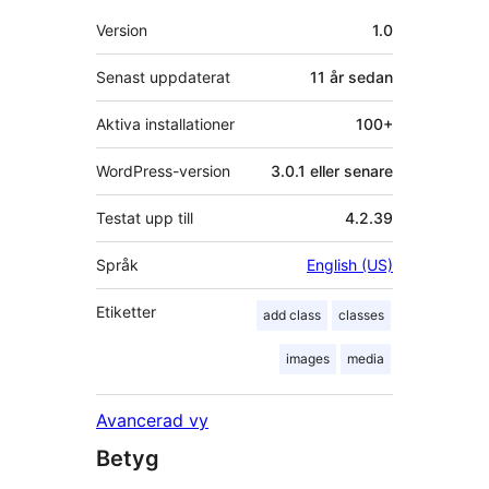
Meta
Version
1.0
Senast uppdaterat
11 år
sedan
Aktiva installationer
100+
WordPress-version
3.0.1 eller senare
Testat upp till
4.2.39
Språk
English (US)
Etiketter
add class
classes
images
media
Avancerad vy
Betyg