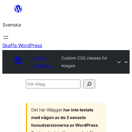
Hoppa
till
Svenska
innehåll
Skaffa WordPress
Plugin
Custom CSS classes for
Directory
images
Sök
tillägg
Det här tillägget
har inte testats
med någon av de 3 senaste
huvudversionerna av WordPress
.