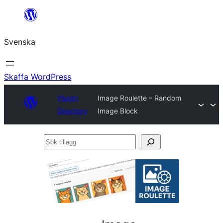
Hoppa
till
Svenska
innehåll
Skaffa WordPress
Plugin
Image Roulette – Random
Directory
Image Block
Sök
tillägg