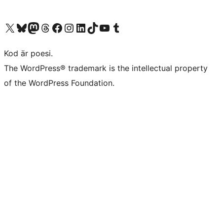
Besök vår X-konto (f.d. Twitter)
Besök vårt Bluesky-konto
Besök vårt Mastodon-konto
Besök vårt Thread-konto
Besök vår Facebook-sida
Besök vårt Instagram-konto
Besök vårt LinkedIn-konto
Besök vårt TikTok-konto
Besök vår YouTube-kanal
Besök vårt Tumblr-konto
Kod är poesi.
The WordPress® trademark is the intellectual property
of the WordPress Foundation.