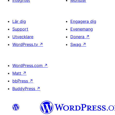
Integritet
Mönster
Lär dig
Engagera dig
Support
Evenemang
Utvecklare
Donera
↗
WordPress.tv
↗
Swag
↗
WordPress.com
↗
Matt
↗
bbPress
↗
BuddyPress
↗