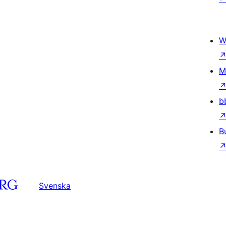
W
M
b
B
Svenska