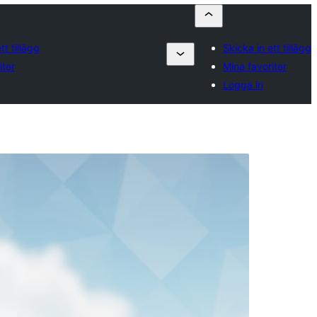
tt tillägg
Skicka in ett tillägg
iter
Mina favoriter
Logga in