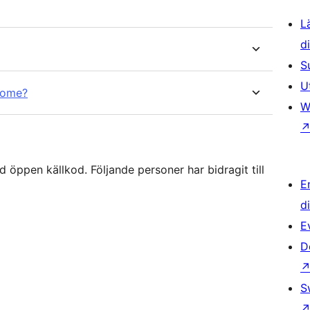
L
d
S
U
come?
W
öppen källkod. Följande personer har bidragit till
E
d
E
D
S