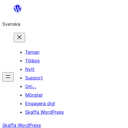
Hoppa
till
Svenska
innehåll
Teman
Tillägg
Nytt
Support
Om…
Mönster
Engagera dig!
Skaffa WordPress
Skaffa WordPress