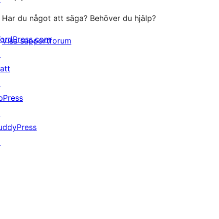
Har du något att säga? Behöver du hjälp?
ordPress.com
Visa supportforum
↗
att
↗
bPress
↗
uddyPress
↗