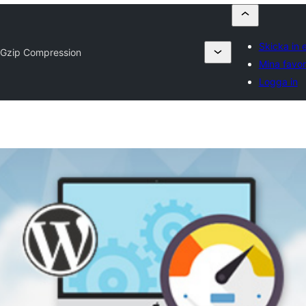
Skicka in e
t Gzip Compression
Mina favor
Logga in