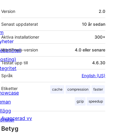
Meta
Version
2.0
Senast uppdaterat
10 år
sedan
m
Aktiva installationer
300+
yheter
ebbhotell
WordPress-version
4.0 eller senare
hosting)
Testat upp till
4.6.30
tegritet
Språk
English (US)
Etiketter
cache
compression
faster
howcase
eman
gzip
speedup
illägg
Avancerad vy
önster
Betyg