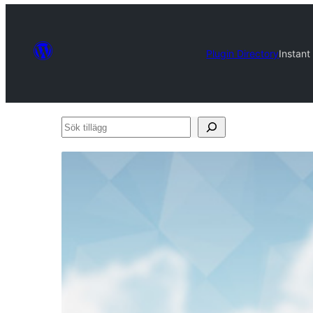
Plugin Directory
Instan
Sök
tillägg