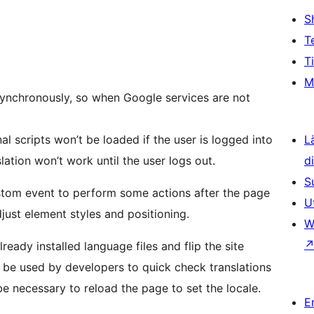
S
T
T
M
asynchronously, so when Google services are not
nal scripts won’t be loaded if the user is logged into
L
ation won’t work until the user logs out.
d
S
stom event to perform some actions after the page
U
just element styles and positioning.
W
eady installed language files and flip the site
o be used by developers to quick check translations
e necessary to reload the page to set the locale.
E