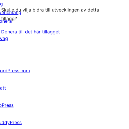
ig
Skulle du vilja bidra till utvecklingen av detta
venemang
tillägg?
onera
↗
Donera till det här tillägget
wag
↗
ordPress.com
↗
att
↗
bPress
↗
uddyPress