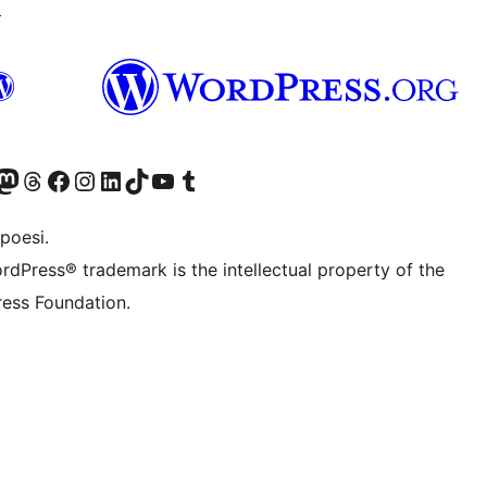
↗
f.d. Twitter)
Bluesky-konto
sök vårt Mastodon-konto
Besök vårt Thread-konto
Besök vår Facebook-sida
Besök vårt Instagram-konto
Besök vårt LinkedIn-konto
Besök vårt TikTok-konto
Besök vår YouTube-kanal
Besök vårt Tumblr-konto
poesi.
rdPress® trademark is the intellectual property of the
ess Foundation.