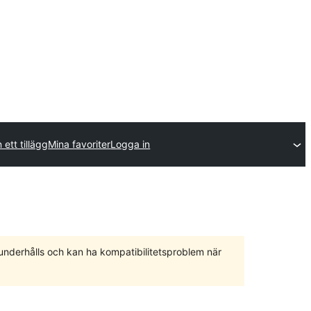
 ett tillägg
Mina favoriter
Logga in
 underhålls och kan ha kompatibilitetsproblem när