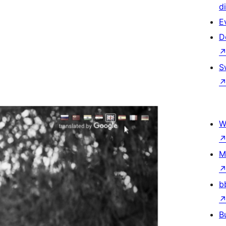
d
E
D
S
W
M
b
B