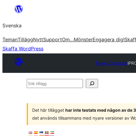
Hoppa
till
Svenska
innehåll
Teman
Tillägg
Nytt
Support
Om…
Mönster
Engagera dig!
Skaf
Skaffa WordPress
Plugin Directory
iPR
Sök
tillägg
Det här tillägget
har inte testats med någon av de
det används tillsammans med nyare versioner av W