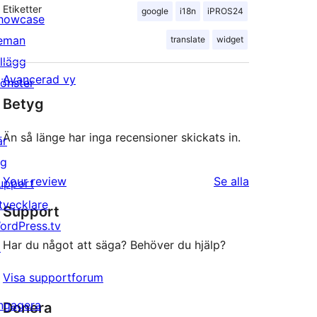
Etiketter
google
i18n
iPROS24
howcase
eman
translate
widget
illägg
Avancerad vy
önster
Betyg
Än så länge har inga recensioner skickats in.
är
ig
recensioner
Your review
Se alla
upport
tvecklare
Support
ordPress.tv
Har du något att säga? Behöver du hjälp?
↗
Visa supportforum
ngagera
Donera