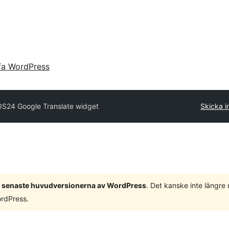
fa WordPress
OS24 Google Translate widget
Skicka in
 3 senaste huvudversionerna av WordPress
. Det kanske inte längre
ordPress.