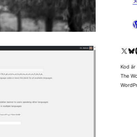
Besök vår X-konto (
Besök vårt 
Be
Kod är 
The Wo
WordPr