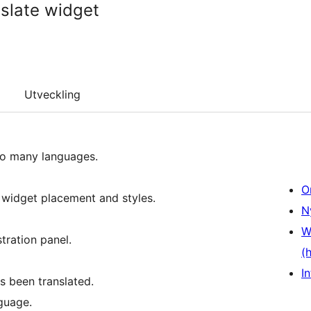
slate widget
Utveckling
 to many languages.
O
f widget placement and styles.
N
W
tration panel.
(
In
s been translated.
guage.