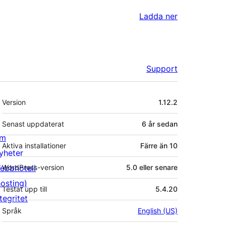
Ladda ner
Support
Meta
Version
1.12.2
Senast uppdaterat
6 år
sedan
m
Aktiva installationer
Färre än 10
yheter
ebbhotell
WordPress-version
5.0 eller senare
hosting)
Testat upp till
5.4.20
tegritet
Språk
English (US)