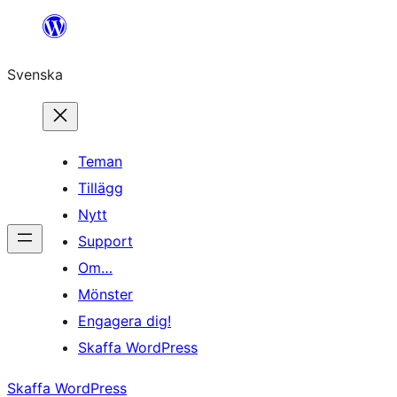
Hoppa
till
Svenska
innehåll
Teman
Tillägg
Nytt
Support
Om…
Mönster
Engagera dig!
Skaffa WordPress
Skaffa WordPress