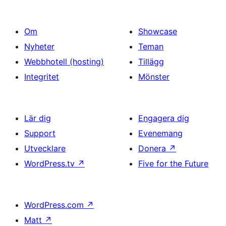
Om
Showcase
Nyheter
Teman
Webbhotell (hosting)
Tillägg
Integritet
Mönster
Lär dig
Engagera dig
Support
Evenemang
Utvecklare
Donera
↗
WordPress.tv
↗
Five for the Future
WordPress.com
↗
Matt
↗