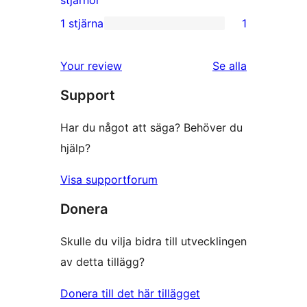
recensioner
2-
1 stjärna
1
1
stjärnig
1-
recension
recensioner
Your review
Se alla
stjärnig
Support
recension
Har du något att säga? Behöver du
hjälp?
Visa supportforum
Donera
Skulle du vilja bidra till utvecklingen
av detta tillägg?
Donera till det här tillägget