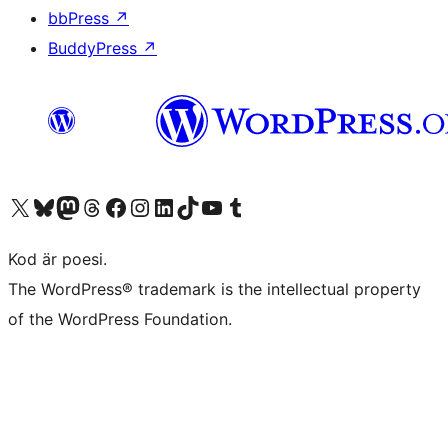
bbPress
↗
BuddyPress
↗
Besök vår X-konto (f.d. Twitter)
Besök vårt Bluesky-konto
Besök vårt Mastodon-konto
Besök vårt Thread-konto
Besök vår Facebook-sida
Besök vårt Instagram-konto
Besök vårt LinkedIn-konto
Besök vårt TikTok-konto
Besök vår YouTube-kanal
Besök vårt Tumblr-konto
Kod är poesi.
The WordPress® trademark is the intellectual property
of the WordPress Foundation.