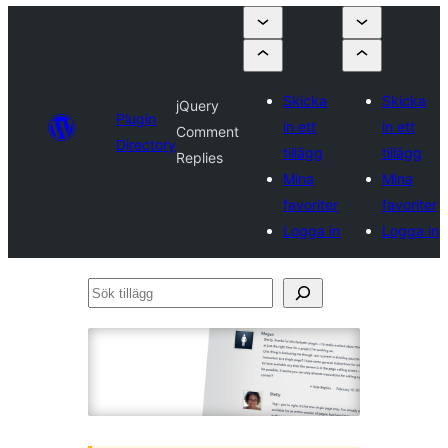
Skicka
Skicka
jQuery
Plugin
in ett
in ett
Comment
Directory
tillägg
tillägg
Replies
Mina
Mina
favoriter
favoriter
Logga in
Logga in
Sök
tillägg