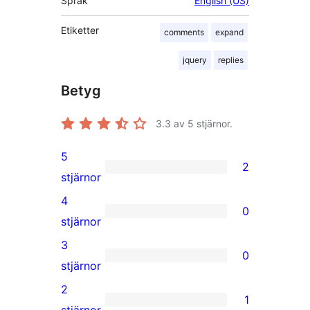
Språk
English (US)
Etiketter
comments
expand
jquery
replies
Betyg
3.3
av 5 stjärnor.
5
2
2
stjärnor
5-
4
0
stjärniga
0
stjärnor
recensioner
4-
3
0
stjärniga
0
stjärnor
recensioner
3-
2
1
stjärniga
1
stjärnor