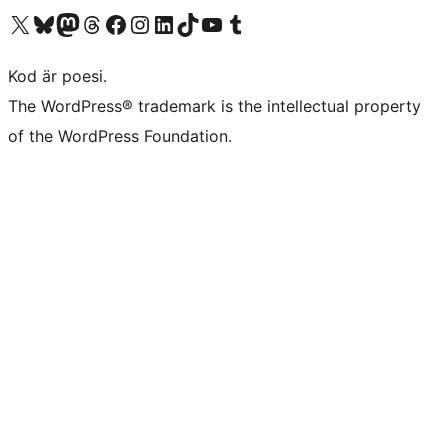
Besök vår X-konto (f.d. Twitter)
Besök vårt Bluesky-konto
Besök vårt Mastodon-konto
Besök vårt Thread-konto
Besök vår Facebook-sida
Besök vårt Instagram-konto
Besök vårt LinkedIn-konto
Besök vårt TikTok-konto
Besök vår YouTube-kanal
Besök vårt Tumblr-konto
Kod är poesi.
The WordPress® trademark is the intellectual property
of the WordPress Foundation.