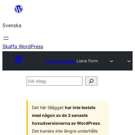
Hoppa
till
Svenska
innehåll
Skaffa WordPress
Plugin Directory
Liane Form
Sök
tillägg
Det här tillägget
har inte testats
med någon av de 3 senaste
huvudversionerna av WordPress
.
Det kanske inte längre underhålls