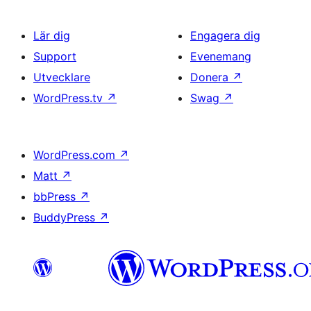
Lär dig
Engagera dig
Support
Evenemang
Utvecklare
Donera
↗
WordPress.tv
↗
Swag
↗
WordPress.com
↗
Matt
↗
bbPress
↗
BuddyPress
↗