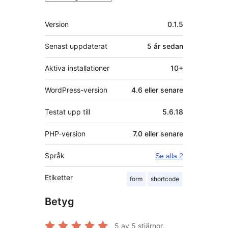
Meta
Version
0.1.5
Senast uppdaterat
5 år
sedan
Aktiva installationer
10+
WordPress-version
4.6 eller senare
Testat upp till
5.6.18
PHP-version
7.0 eller senare
Språk
Se alla 2
Etiketter
form
shortcode
Betyg
5
av 5 stjärnor.