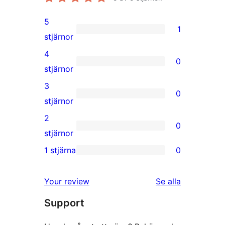
5
1
1
stjärnor
5-
4
0
stjärnig
0
stjärnor
recension
4-
3
0
stjärniga
0
stjärnor
recensioner
3-
2
0
stjärniga
0
stjärnor
recensioner
2-
1 stjärna
0
0
stjärniga
1-
recensioner
recensioner
Your review
Se alla
stjärniga
Support
recensioner