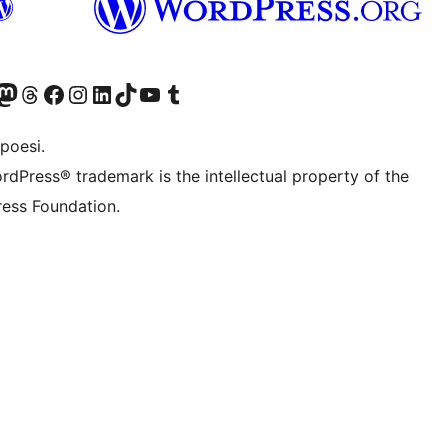
f.d. Twitter)
Bluesky-konto
sök vårt Mastodon-konto
Besök vårt Thread-konto
Besök vår Facebook-sida
Besök vårt Instagram-konto
Besök vårt LinkedIn-konto
Besök vårt TikTok-konto
Besök vår YouTube-kanal
Besök vårt Tumblr-konto
poesi.
rdPress® trademark is the intellectual property of the
ess Foundation.