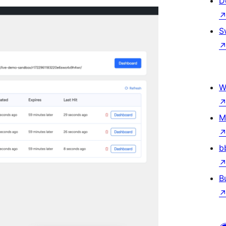
D
S
W
M
b
B