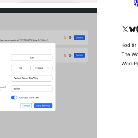
Besök vår X-konto (
Besök vårt 
Be
Kod är 
The Wo
WordPr