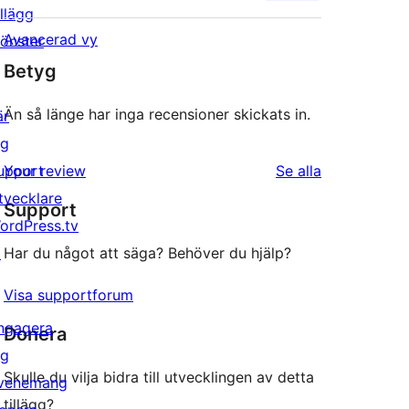
illägg
Avancerad vy
önster
Betyg
Än så länge har inga recensioner skickats in.
är
ig
recensioner
upport
Your review
Se alla
tvecklare
Support
ordPress.tv
↗
Har du något att säga? Behöver du hjälp?
Visa supportforum
ngagera
Donera
ig
Skulle du vilja bidra till utvecklingen av detta
venemang
tillägg?