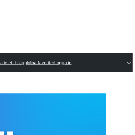
a in ett tillägg
Mina favoriter
Logga in