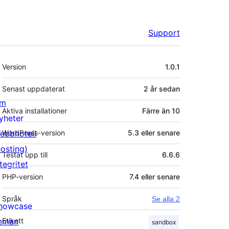
Support
Meta
Version
1.0.1
Senast uppdaterat
2 år
sedan
m
Aktiva installationer
Färre än 10
yheter
ebbhotell
WordPress-version
5.3 eller senare
hosting)
Testat upp till
6.6.6
tegritet
PHP-version
7.4 eller senare
Språk
Se alla 2
howcase
eman
Etikett
sandbox