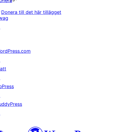
onera
↗
Donera till det här tillägget
wag
↗
ordPress.com
↗
att
↗
bPress
↗
uddyPress
↗