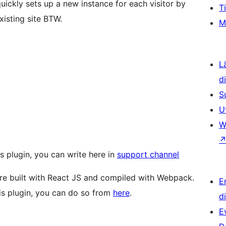
quickly sets up a new instance for each visitor by
T
xisting site BTW.
M
L
d
S
U
W
s plugin, you can write here in
support channel
 are built with React JS and compiled with Webpack.
E
his plugin, you can do so from
here
.
d
E