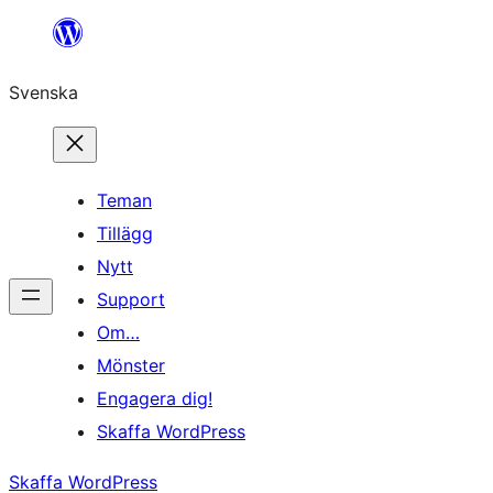
Hoppa
till
Svenska
innehåll
Teman
Tillägg
Nytt
Support
Om…
Mönster
Engagera dig!
Skaffa WordPress
Skaffa WordPress