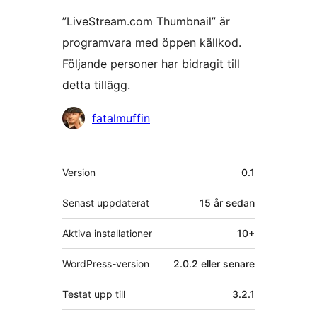
”LiveStream.com Thumbnail” är
programvara med öppen källkod.
Följande personer har bidragit till
detta tillägg.
Bidragande
fatalmuffin
personer
Meta
Version
0.1
Senast uppdaterat
15 år
sedan
Aktiva installationer
10+
WordPress-version
2.0.2 eller senare
Testat upp till
3.2.1