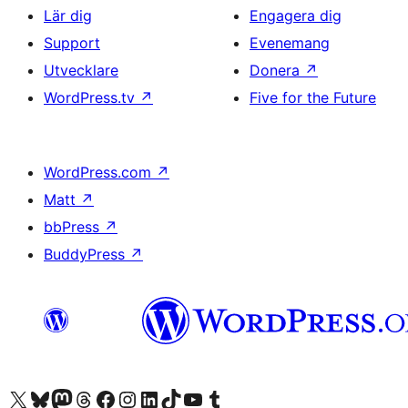
Lär dig
Engagera dig
Support
Evenemang
Utvecklare
Donera
↗
WordPress.tv
↗
Five for the Future
WordPress.com
↗
Matt
↗
bbPress
↗
BuddyPress
↗
Besök vår X-konto (f.d. Twitter)
Besök vårt Bluesky-konto
Besök vårt Mastodon-konto
Besök vårt Thread-konto
Besök vår Facebook-sida
Besök vårt Instagram-konto
Besök vårt LinkedIn-konto
Besök vårt TikTok-konto
Besök vår YouTube-kanal
Besök vårt Tumblr-konto