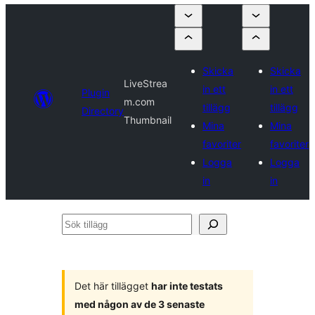
Skicka
Skicka
LiveStrea
in ett
in ett
Plugin
m.com
tillägg
tillägg
Directory
Thumbnail
Mina
Mina
favoriter
favoriter
Logga
Logga
in
in
Sök
tillägg
Det här tillägget
har inte testats
med någon av de 3 senaste