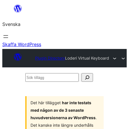
Hoppa
till
Svenska
innehåll
Skaffa WordPress
Plugin Directory
Loderi Virtual Keyboard
Sök
tillägg
Det här tillägget
har inte testats
med någon av de 3 senaste
huvudversionerna av WordPress
.
Det kanske inte längre underhålls