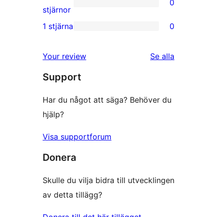
0
stjärniga
0
stjärnor
recensioner
2-
1 stjärna
0
0
stjärniga
1-
recensioner
recensioner
Your review
Se alla
stjärniga
Support
recensioner
Har du något att säga? Behöver du
hjälp?
Visa supportforum
Donera
Skulle du vilja bidra till utvecklingen
av detta tillägg?
Donera till det här tillägget