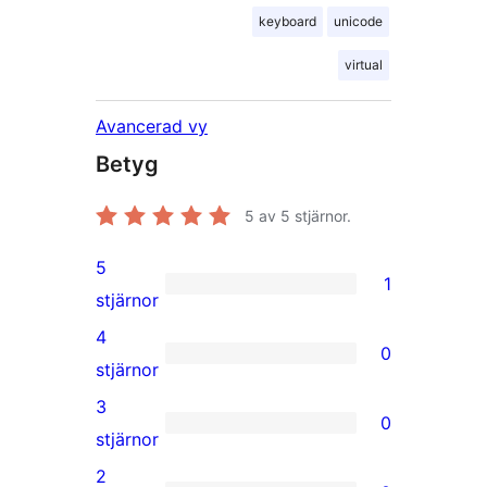
keyboard
unicode
virtual
Avancerad vy
Betyg
5
av 5 stjärnor.
5
1
1
stjärnor
5-
4
0
stjärnig
0
stjärnor
recension
4-
3
0
stjärniga
0
stjärnor
recensioner
3-
2