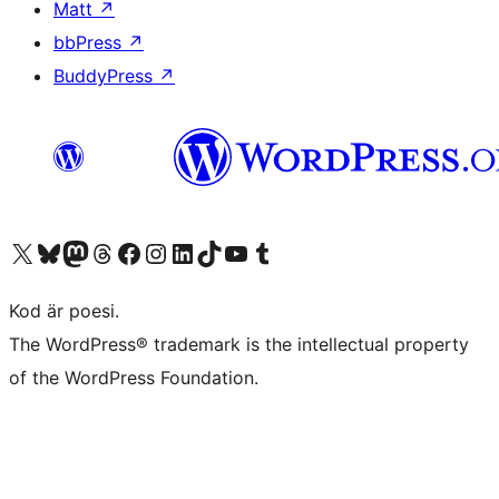
Matt
↗
bbPress
↗
BuddyPress
↗
Besök vår X-konto (f.d. Twitter)
Besök vårt Bluesky-konto
Besök vårt Mastodon-konto
Besök vårt Thread-konto
Besök vår Facebook-sida
Besök vårt Instagram-konto
Besök vårt LinkedIn-konto
Besök vårt TikTok-konto
Besök vår YouTube-kanal
Besök vårt Tumblr-konto
Kod är poesi.
The WordPress® trademark is the intellectual property
of the WordPress Foundation.