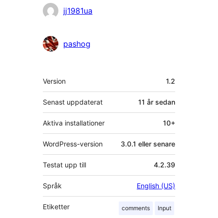
Bidragande
jj1981ua
personer
pashog
Meta
Version
1.2
Senast uppdaterat
11 år
sedan
Aktiva installationer
10+
WordPress-version
3.0.1 eller senare
Testat upp till
4.2.39
Språk
English (US)
Etiketter
comments
Input