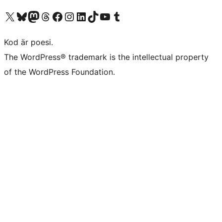
Besök vår X-konto (f.d. Twitter)
Besök vårt Bluesky-konto
Besök vårt Mastodon-konto
Besök vårt Thread-konto
Besök vår Facebook-sida
Besök vårt Instagram-konto
Besök vårt LinkedIn-konto
Besök vårt TikTok-konto
Besök vår YouTube-kanal
Besök vårt Tumblr-konto
Kod är poesi.
The WordPress® trademark is the intellectual property
of the WordPress Foundation.