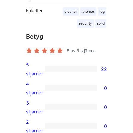
Etiketter
cleaner
ithemes
log
security
solid
Betyg
5
av 5 stjärnor.
5
22
22
stjärnor
5-
4
0
stjärniga
0
stjärnor
recensioner
4-
3
0
stjärniga
0
stjärnor
recensioner
3-
2
0
stjärniga
0
stjärnor