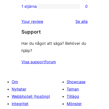
recensioner
2-
1 stjärna
0
0
stjärniga
1-
recensioner
recensioner
Your review
Se alla
stjärniga
Support
recensioner
Har du något att säga? Behöver du
hjälp?
Visa supportforum
Om
Showcase
Nyheter
Teman
Webbhotell (hosting)
Tillägg
Integritet
Mönster