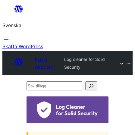
Hoppa
till
Svenska
innehåll
Skaffa WordPress
Plugin
Log cleaner for Solid
Directory
Security
Sök
tillägg