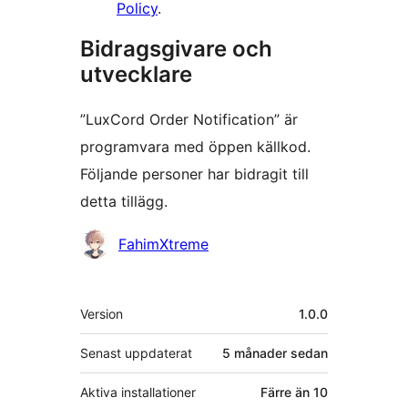
Policy
.
Bidragsgivare och
utvecklare
”LuxCord Order Notification” är
programvara med öppen källkod.
Följande personer har bidragit till
detta tillägg.
Bidragande
FahimXtreme
personer
Meta
Version
1.0.0
Senast uppdaterat
5 månader
sedan
Aktiva installationer
Färre än 10