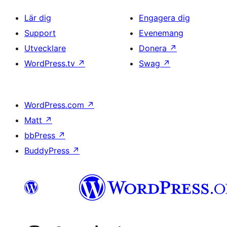
Lär dig
Engagera dig
Support
Evenemang
Utvecklare
Donera
↗
WordPress.tv
↗
Swag
↗
WordPress.com
↗
Matt
↗
bbPress
↗
BuddyPress
↗