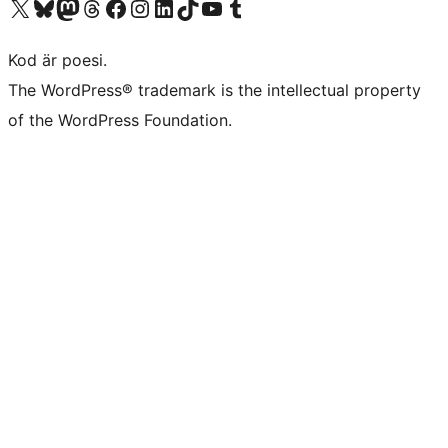
Besök vår X-konto (f.d. Twitter)
Besök vårt Bluesky-konto
Besök vårt Mastodon-konto
Besök vårt Thread-konto
Besök vår Facebook-sida
Besök vårt Instagram-konto
Besök vårt LinkedIn-konto
Besök vårt TikTok-konto
Besök vår YouTube-kanal
Besök vårt Tumblr-konto
Kod är poesi.
The WordPress® trademark is the intellectual property
of the WordPress Foundation.