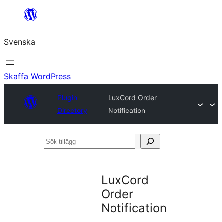
Hoppa
till
Svenska
innehåll
Skaffa WordPress
Plugin
LuxCord Order
Directory
Notification
Sök
tillägg
LuxCord
Order
Notification