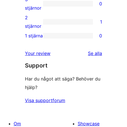
0
stjärnig
0
stjärnor
recension
3-
2
1
stjärniga
1
stjärnor
recensioner
2-
1 stjärna
0
0
stjärnig
1-
recension
recensioner
Your review
Se alla
stjärniga
Support
recensioner
Har du något att säga? Behöver du
hjälp?
Visa supportforum
Om
Showcase