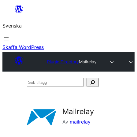
Hoppa
till
Svenska
innehåll
Skaffa WordPress
Plugin Directory
Mailrelay
Sök
tillägg
Mailrelay
Av
mailrelay