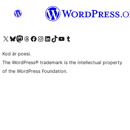
Besök vår X-konto (f.d. Twitter)
Besök vårt Bluesky-konto
Besök vårt Mastodon-konto
Besök vårt Thread-konto
Besök vår Facebook-sida
Besök vårt Instagram-konto
Besök vårt LinkedIn-konto
Besök vårt TikTok-konto
Besök vår YouTube-kanal
Besök vårt Tumblr-konto
Kod är poesi.
The WordPress® trademark is the intellectual property
of the WordPress Foundation.