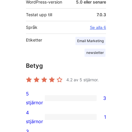
WordPress-version
5.0 eller senare
Testat upp till
7.0.3
Språk
Se alla 6
Etiketter
Email Marketing
newsletter
Betyg
4.2
av 5 stjärnor.
5
3
3
stjärnor
5-
4
1
stjärniga
1
stjärnor
recensioner
4-
3