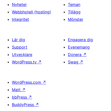
Nyheter
Teman
Webbhotell (hosting)
Tillägg
Integritet
Mönster
Lär dig
Engagera dig
Support
Evenemang
Utvecklare
Donera
↗
WordPress.tv
↗
Swag
↗
WordPress.com
↗
Matt
↗
bbPress
↗
BuddyPress
↗