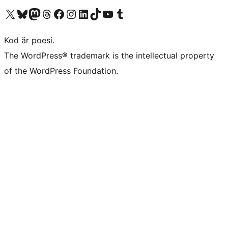
Besök vår X-konto (f.d. Twitter)
Besök vårt Bluesky-konto
Besök vårt Mastodon-konto
Besök vårt Thread-konto
Besök vår Facebook-sida
Besök vårt Instagram-konto
Besök vårt LinkedIn-konto
Besök vårt TikTok-konto
Besök vår YouTube-kanal
Besök vårt Tumblr-konto
Kod är poesi.
The WordPress® trademark is the intellectual property
of the WordPress Foundation.