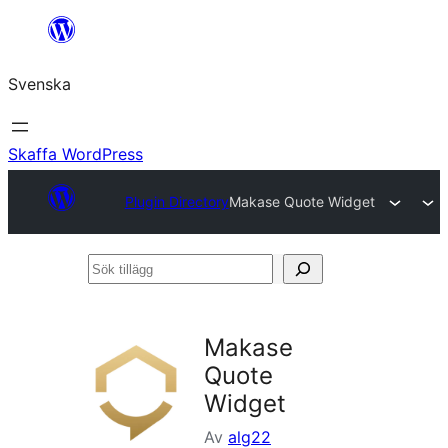
Hoppa
till
Svenska
innehåll
Skaffa WordPress
Plugin Directory
Makase Quote Widget
Sök
tillägg
Makase
Quote
Widget
Av
alg22