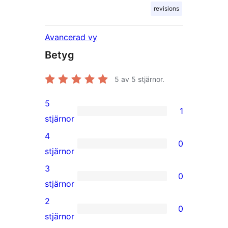
revisions
Avancerad vy
Betyg
5
av 5 stjärnor.
5
1
1
stjärnor
5-
4
0
stjärnig
0
stjärnor
recension
4-
3
0
stjärniga
0
stjärnor
recensioner
3-
2
0
stjärniga
0
stjärnor