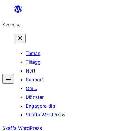
Hoppa
till
Svenska
innehåll
Teman
Tillägg
Nytt
Support
Om…
Mönster
Engagera dig!
Skaffa WordPress
Skaffa WordPress