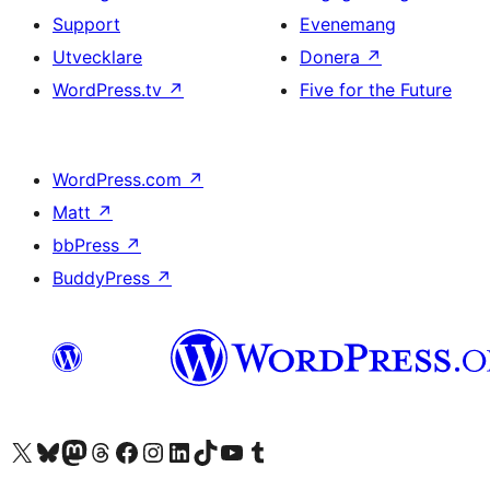
Support
Evenemang
Utvecklare
Donera
↗
WordPress.tv
↗
Five for the Future
WordPress.com
↗
Matt
↗
bbPress
↗
BuddyPress
↗
Besök vår X-konto (f.d. Twitter)
Besök vårt Bluesky-konto
Besök vårt Mastodon-konto
Besök vårt Thread-konto
Besök vår Facebook-sida
Besök vårt Instagram-konto
Besök vårt LinkedIn-konto
Besök vårt TikTok-konto
Besök vår YouTube-kanal
Besök vårt Tumblr-konto