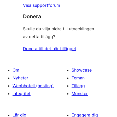
Visa supportforum
Donera
Skulle du vilja bidra till utvecklingen
av detta tillägg?
Donera till det här tillägget
Om
Showcase
Nyheter
Teman
Webbhotell (hosting)
Tillägg
Integritet
Mönster
Lär dig
Engagera dig