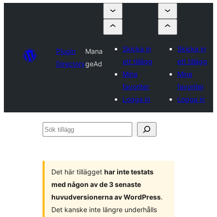
Skicka in
Skicka in
Plugin
Mana
ett tillägg
ett tillägg
Directory
geAd
Mina
Mina
favoriter
favoriter
Logga in
Logga in
Sök
tillägg
Det här tillägget
har inte testats
med någon av de 3 senaste
huvudversionerna av WordPress
.
Det kanske inte längre underhålls