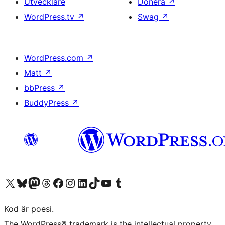
Utvecklare
Donera
↗
WordPress.tv
↗
Swag
↗
WordPress.com
↗
Matt
↗
bbPress
↗
BuddyPress
↗
Besök vår X-konto (f.d. Twitter)
Besök vårt Bluesky-konto
Besök vårt Mastodon-konto
Besök vårt Thread-konto
Besök vår Facebook-sida
Besök vårt Instagram-konto
Besök vårt LinkedIn-konto
Besök vårt TikTok-konto
Besök vår YouTube-kanal
Besök vårt Tumblr-konto
Kod är poesi.
The WordPress® trademark is the intellectual property