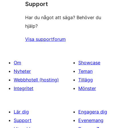
Support
recensioner
Har du något att säga? Behöver du
hjälp?
Visa supportforum
Om
Showcase
Nyheter
Teman
Webbhotell (hosting)
Tillägg
Integritet
Mönster
Lär dig
Engagera dig
Support
Evenemang