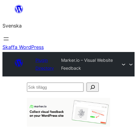
Hoppa
till
Svenska
innehåll
Skaffa WordPress
Plugin
Marker.io – Visual Website
Directory
Feedback
Sök
tillägg