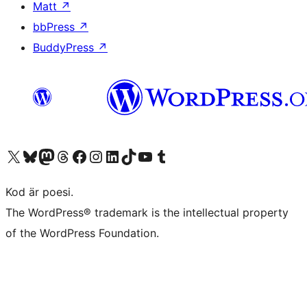
Matt
↗
bbPress
↗
BuddyPress
↗
Besök vår X-konto (f.d. Twitter)
Besök vårt Bluesky-konto
Besök vårt Mastodon-konto
Besök vårt Thread-konto
Besök vår Facebook-sida
Besök vårt Instagram-konto
Besök vårt LinkedIn-konto
Besök vårt TikTok-konto
Besök vår YouTube-kanal
Besök vårt Tumblr-konto
Kod är poesi.
The WordPress® trademark is the intellectual property
of the WordPress Foundation.