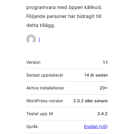
programvara med öppen källkod.
Följande personer har bidragit till
detta tillägg.
Bidragande
j
personer
Meta
Version
1.1
Senast uppdaterat
14 år
sedan
Aktiva installationer
20+
WordPress-version
2.0.2 eller senare
Testat upp till
3.4.2
Språk
English (US)