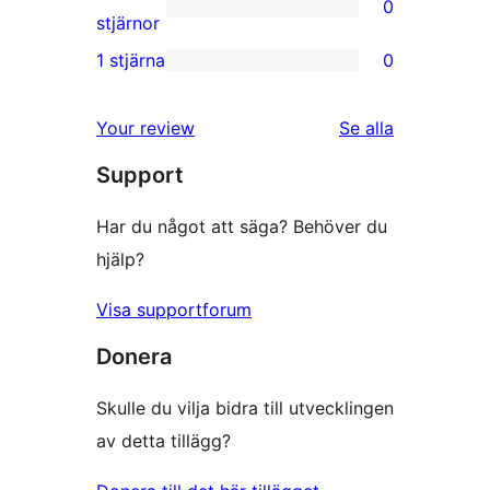
0
stjärniga
0
stjärnor
recensioner
2-
1 stjärna
0
0
stjärniga
1-
recensioner
recensioner
Your review
Se alla
stjärniga
Support
recensioner
Har du något att säga? Behöver du
hjälp?
Visa supportforum
Donera
Skulle du vilja bidra till utvecklingen
av detta tillägg?