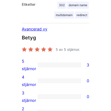
Etiketter
302
domain name
multidomain
redirect
Avancerad vy
Betyg
5
av 5 stjärnor.
5
3
3
stjärnor
5-
4
0
stjärniga
0
stjärnor
recensioner
4-
3
0
stjärniga
0
stjärnor
recensioner
3-
2