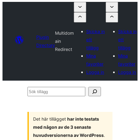
Skicka in
Skicka in
Multidom
Plugin
ett
ett
ain
Directory
tillägg
tillägg
Redirect
Mina
Mina
favoriter
favoriter
Logga in
Logga in
Sök
tillägg
Det här tillägget
har inte testats
med någon av de 3 senaste
huvudversionerna av WordPress
.