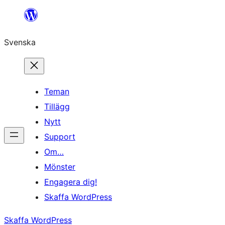
Hoppa
till
Svenska
innehåll
Teman
Tillägg
Nytt
Support
Om…
Mönster
Engagera dig!
Skaffa WordPress
Skaffa WordPress