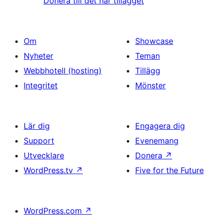
Donera till det här tillägget
Om
Showcase
Nyheter
Teman
Webbhotell (hosting)
Tillägg
Integritet
Mönster
Lär dig
Engagera dig
Support
Evenemang
Utvecklare
Donera
↗
WordPress.tv
↗
Five for the Future
WordPress.com
↗