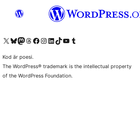
Besök vår X-konto (f.d. Twitter)
Besök vårt Bluesky-konto
Besök vårt Mastodon-konto
Besök vårt Thread-konto
Besök vår Facebook-sida
Besök vårt Instagram-konto
Besök vårt LinkedIn-konto
Besök vårt TikTok-konto
Besök vår YouTube-kanal
Besök vårt Tumblr-konto
Kod är poesi.
The WordPress® trademark is the intellectual property
of the WordPress Foundation.