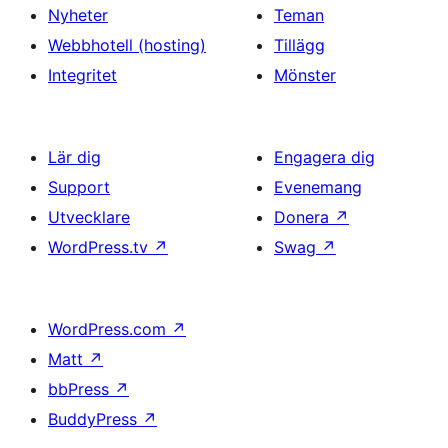
Nyheter
Teman
Webbhotell (hosting)
Tillägg
Integritet
Mönster
Lär dig
Engagera dig
Support
Evenemang
Utvecklare
Donera
↗
WordPress.tv
↗
Swag
↗
WordPress.com
↗
Matt
↗
bbPress
↗
BuddyPress
↗