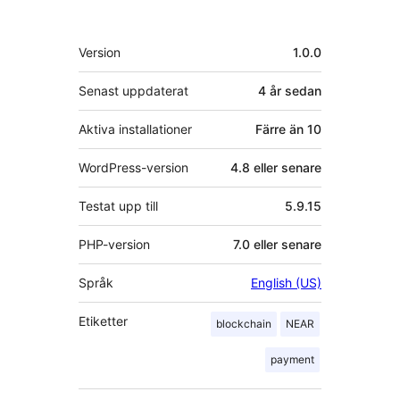
personer
Meta
Version
1.0.0
Senast uppdaterat
4 år
sedan
Aktiva installationer
Färre än 10
WordPress-version
4.8 eller senare
Testat upp till
5.9.15
PHP-version
7.0 eller senare
Språk
English (US)
Etiketter
blockchain
NEAR
payment