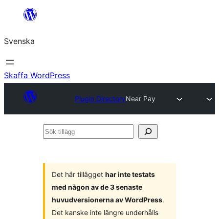
Hoppa
till
Svenska
innehåll
Skaffa WordPress
Plugin Directory
Near Pay
Sök
tillägg
Det här tillägget
har inte testats
med någon av de 3 senaste
huvudversionerna av WordPress
.
Det kanske inte längre underhålls