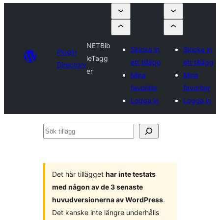
NETBib
Skicka in
Skicka in
Plugin
leTagg
ett tillägg
ett tillägg
Directory
er
Mina
Mina
favoriter
favoriter
Logga in
Logga in
Sök
tillägg
Det här tillägget
har inte testats
med någon av de 3 senaste
huvudversionerna av WordPress
.
Det kanske inte längre underhålls