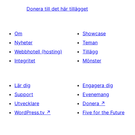
Donera till det här tillägget
Om
Showcase
Nyheter
Teman
Webbhotell (hosting)
Tillägg
Integritet
Mönster
Lär dig
Engagera dig
Support
Evenemang
Utvecklare
Donera
↗
WordPress.tv
↗
Five for the Future