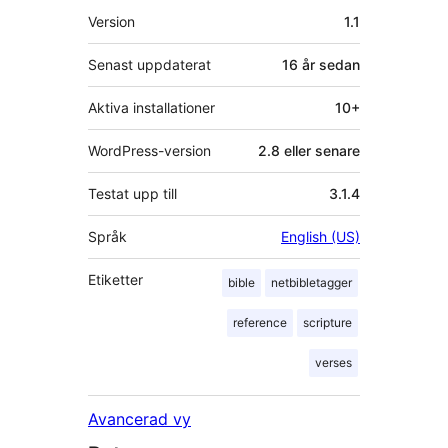
Meta
Version
1.1
Senast uppdaterat
16 år
sedan
Aktiva installationer
10+
WordPress-version
2.8 eller senare
Testat upp till
3.1.4
Språk
English (US)
Etiketter
bible
netbibletagger
reference
scripture
verses
Avancerad vy