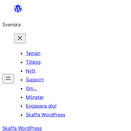
Hoppa
till
Svenska
innehåll
Teman
Tillägg
Nytt
Support
Om…
Mönster
Engagera dig!
Skaffa WordPress
Skaffa WordPress