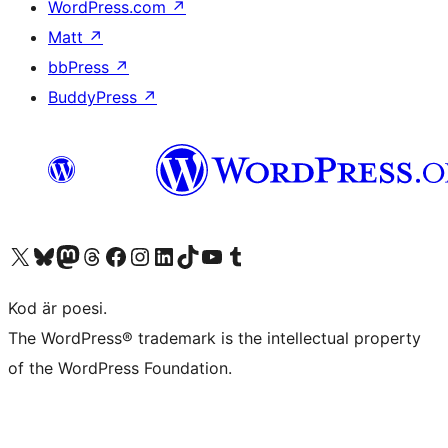
WordPress.com
↗
Matt
↗
bbPress
↗
BuddyPress
↗
Besök vår X-konto (f.d. Twitter)
Besök vårt Bluesky-konto
Besök vårt Mastodon-konto
Besök vårt Thread-konto
Besök vår Facebook-sida
Besök vårt Instagram-konto
Besök vårt LinkedIn-konto
Besök vårt TikTok-konto
Besök vår YouTube-kanal
Besök vårt Tumblr-konto
Kod är poesi.
The WordPress® trademark is the intellectual property
of the WordPress Foundation.