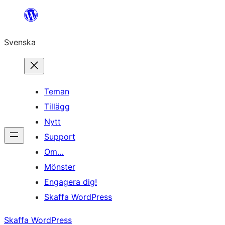
Hoppa
till
Svenska
innehåll
Teman
Tillägg
Nytt
Support
Om…
Mönster
Engagera dig!
Skaffa WordPress
Skaffa WordPress