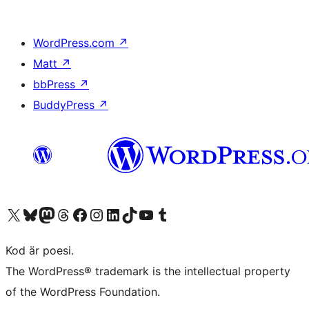
WordPress.com
↗
Matt
↗
bbPress
↗
BuddyPress
↗
Besök vår X-konto (f.d. Twitter)
Besök vårt Bluesky-konto
Besök vårt Mastodon-konto
Besök vårt Thread-konto
Besök vår Facebook-sida
Besök vårt Instagram-konto
Besök vårt LinkedIn-konto
Besök vårt TikTok-konto
Besök vår YouTube-kanal
Besök vårt Tumblr-konto
Kod är poesi.
The WordPress® trademark is the intellectual property
of the WordPress Foundation.