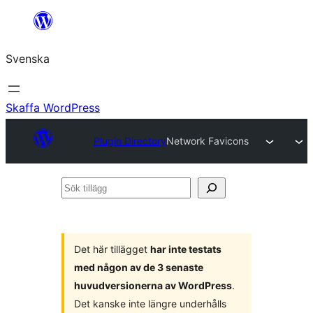
Hoppa
till
Svenska
innehåll
Skaffa WordPress
Plugin Directory
Network Favicons
Sök
tillägg
Det här tillägget
har inte testats
med någon av de 3 senaste
huvudversionerna av WordPress
.
Det kanske inte längre underhålls