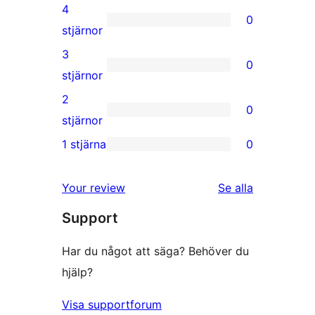
5-
4
0
stjärnig
0
stjärnor
recension
4-
3
0
stjärniga
0
stjärnor
recensioner
3-
2
0
stjärniga
0
stjärnor
recensioner
2-
1 stjärna
0
0
stjärniga
1-
recensioner
Your review
Se alla
stjärniga
recensioner
Support
recensioner
Har du något att säga? Behöver du
hjälp?
Visa supportforum