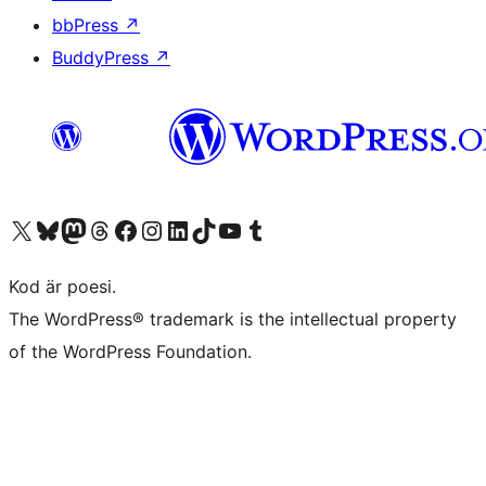
bbPress
↗
BuddyPress
↗
Besök vår X-konto (f.d. Twitter)
Besök vårt Bluesky-konto
Besök vårt Mastodon-konto
Besök vårt Thread-konto
Besök vår Facebook-sida
Besök vårt Instagram-konto
Besök vårt LinkedIn-konto
Besök vårt TikTok-konto
Besök vår YouTube-kanal
Besök vårt Tumblr-konto
Kod är poesi.
The WordPress® trademark is the intellectual property
of the WordPress Foundation.