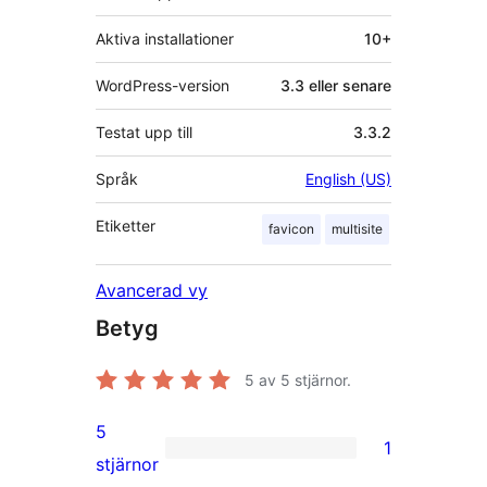
Aktiva installationer
10+
WordPress-version
3.3 eller senare
Testat upp till
3.3.2
Språk
English (US)
Etiketter
favicon
multisite
Avancerad vy
Betyg
5
av 5 stjärnor.
5
1
1
stjärnor