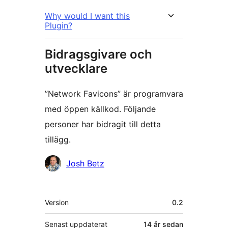
Why would I want this
Plugin?
Bidragsgivare och
utvecklare
”Network Favicons” är programvara
med öppen källkod. Följande
personer har bidragit till detta
tillägg.
Bidragande
Josh Betz
personer
Meta
Version
0.2
Senast uppdaterat
14 år
sedan