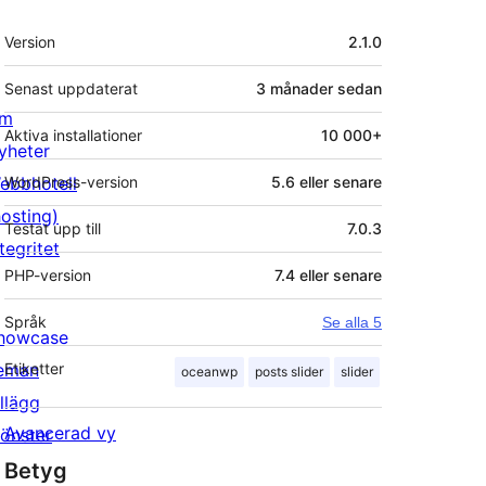
Meta
Version
2.1.0
Senast uppdaterat
3 månader
sedan
m
Aktiva installationer
10 000+
yheter
ebbhotell
WordPress-version
5.6 eller senare
hosting)
Testat upp till
7.0.3
tegritet
PHP-version
7.4 eller senare
Språk
Se alla 5
howcase
eman
Etiketter
oceanwp
posts slider
slider
illägg
Avancerad vy
önster
Betyg