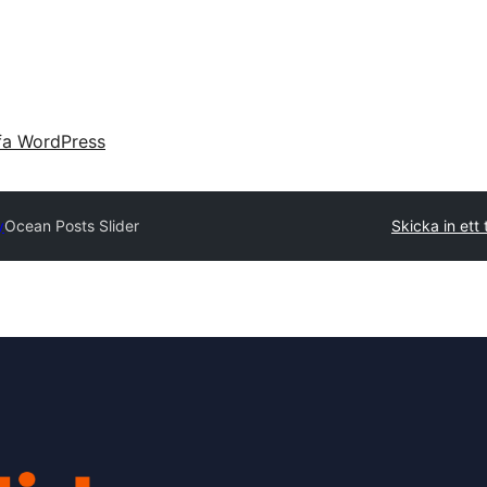
fa WordPress
y
Ocean Posts Slider
Skicka in ett 