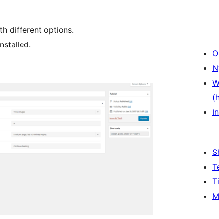
th different options.
nstalled.
O
N
W
(
In
S
T
T
M