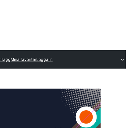
tillägg
Mina favoriter
Logga in