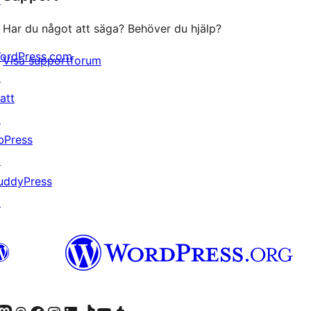
Har du något att säga? Behöver du hjälp?
ordPress.com
Visa supportforum
↗
att
↗
bPress
↗
uddyPress
↗