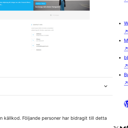
W
M
b
B
ällkod. Följande personer har bidragit till detta