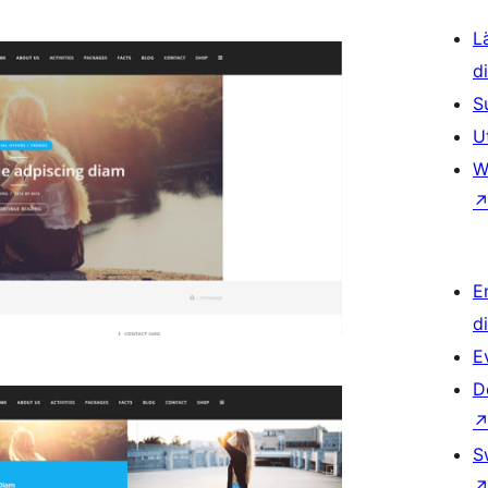
L
d
S
U
W
E
d
E
D
S