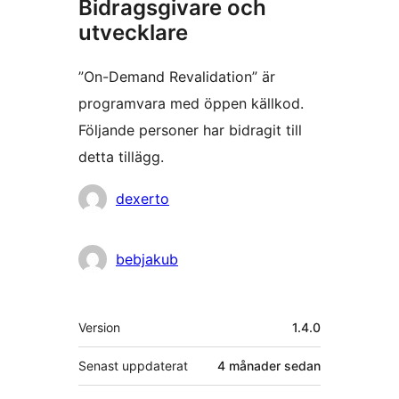
Bidragsgivare och
utvecklare
”On-Demand Revalidation” är
programvara med öppen källkod.
Följande personer har bidragit till
detta tillägg.
Bidragande
dexerto
personer
bebjakub
Meta
Version
1.4.0
Senast uppdaterat
4 månader
sedan