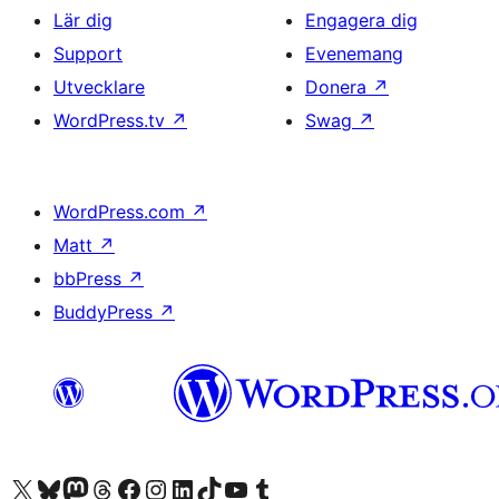
Lär dig
Engagera dig
Support
Evenemang
Utvecklare
Donera
↗
WordPress.tv
↗
Swag
↗
WordPress.com
↗
Matt
↗
bbPress
↗
BuddyPress
↗
Besök vår X-konto (f.d. Twitter)
Besök vårt Bluesky-konto
Besök vårt Mastodon-konto
Besök vårt Thread-konto
Besök vår Facebook-sida
Besök vårt Instagram-konto
Besök vårt LinkedIn-konto
Besök vårt TikTok-konto
Besök vår YouTube-kanal
Besök vårt Tumblr-konto