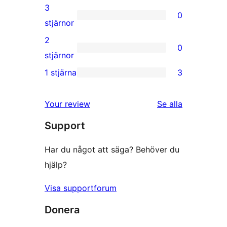
recensioner
4-
3
0
stjärniga
0
stjärnor
recensioner
3-
2
0
stjärniga
0
stjärnor
recensioner
2-
1 stjärna
3
3
stjärniga
1-
recensioner
recensioner
Your review
Se alla
stjärniga
Support
recensioner
Har du något att säga? Behöver du
hjälp?
Visa supportforum
Donera