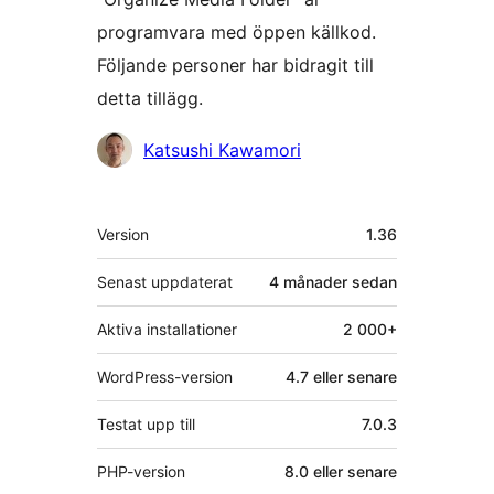
programvara med öppen källkod.
Följande personer har bidragit till
detta tillägg.
Bidragande
Katsushi Kawamori
personer
Meta
Version
1.36
Senast uppdaterat
4 månader
sedan
Aktiva installationer
2 000+
WordPress-version
4.7 eller senare
Testat upp till
7.0.3
PHP-version
8.0 eller senare