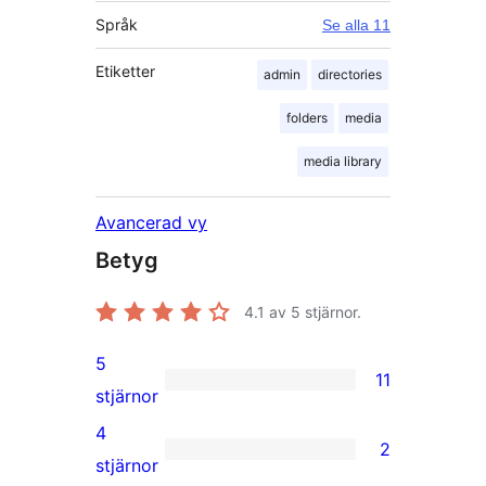
Språk
Se alla 11
Etiketter
admin
directories
folders
media
media library
Avancerad vy
Betyg
4.1
av 5 stjärnor.
5
11
11
stjärnor
5-
4
2
stjärniga
2
stjärnor