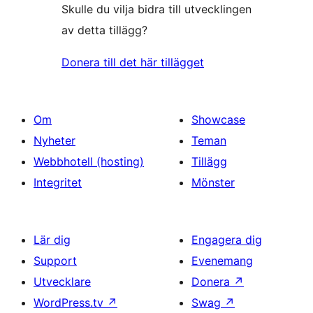
Skulle du vilja bidra till utvecklingen
av detta tillägg?
Donera till det här tillägget
Om
Showcase
Nyheter
Teman
Webbhotell (hosting)
Tillägg
Integritet
Mönster
Lär dig
Engagera dig
Support
Evenemang
Utvecklare
Donera
↗
WordPress.tv
↗
Swag
↗