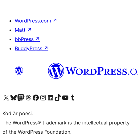
WordPress.com
↗
Matt
↗
bbPress
↗
BuddyPress
↗
Besök vår X-konto (f.d. Twitter)
Besök vårt Bluesky-konto
Besök vårt Mastodon-konto
Besök vårt Thread-konto
Besök vår Facebook-sida
Besök vårt Instagram-konto
Besök vårt LinkedIn-konto
Besök vårt TikTok-konto
Besök vår YouTube-kanal
Besök vårt Tumblr-konto
Kod är poesi.
The WordPress® trademark is the intellectual property
of the WordPress Foundation.