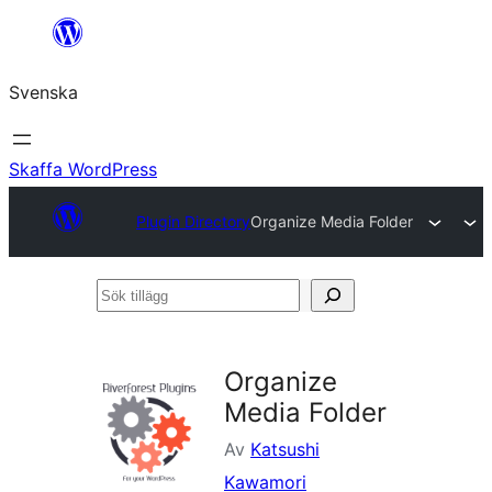
Hoppa
till
Svenska
innehåll
Skaffa WordPress
Plugin Directory
Organize Media Folder
Sök
tillägg
Organize
Media Folder
Av
Katsushi
Kawamori