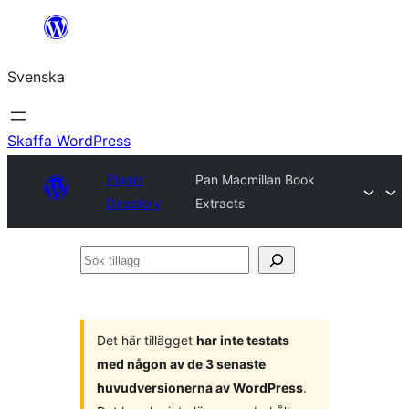
Hoppa
till
Svenska
innehåll
Skaffa WordPress
Plugin
Pan Macmillan Book
Directory
Extracts
Sök
tillägg
Det här tillägget
har inte testats
med någon av de 3 senaste
huvudversionerna av WordPress
.