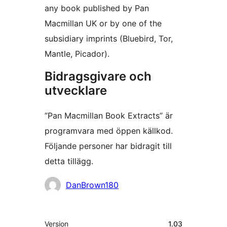
any book published by Pan
Macmillan UK or by one of the
subsidiary imprints (Bluebird, Tor,
Mantle, Picador).
Bidragsgivare och
utvecklare
”Pan Macmillan Book Extracts” är
programvara med öppen källkod.
Följande personer har bidragit till
detta tillägg.
Bidragande
DanBrown180
personer
Meta
Version
1.03