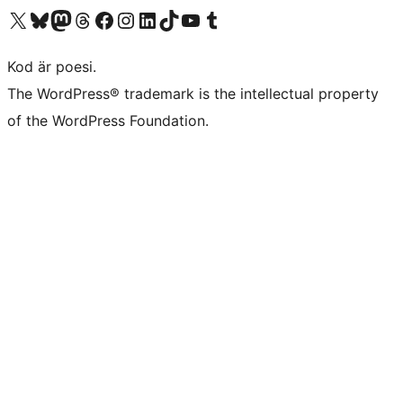
Besök vår X-konto (f.d. Twitter)
Besök vårt Bluesky-konto
Besök vårt Mastodon-konto
Besök vårt Thread-konto
Besök vår Facebook-sida
Besök vårt Instagram-konto
Besök vårt LinkedIn-konto
Besök vårt TikTok-konto
Besök vår YouTube-kanal
Besök vårt Tumblr-konto
Kod är poesi.
The WordPress® trademark is the intellectual property
of the WordPress Foundation.