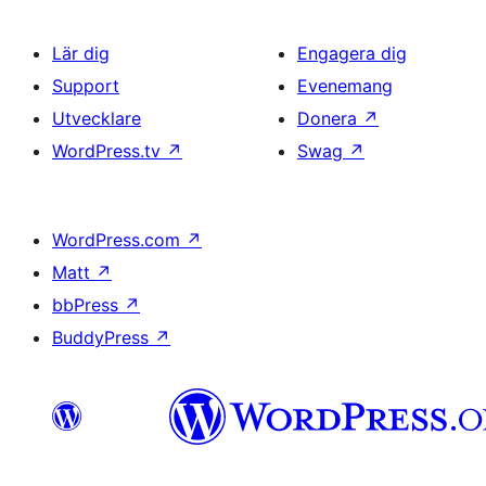
Lär dig
Engagera dig
Support
Evenemang
Utvecklare
Donera
↗
WordPress.tv
↗
Swag
↗
WordPress.com
↗
Matt
↗
bbPress
↗
BuddyPress
↗