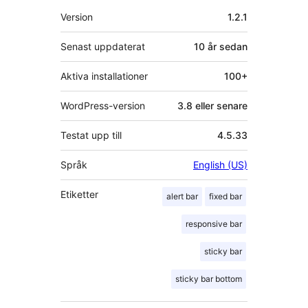
Meta
Version
1.2.1
Senast uppdaterat
10 år
sedan
Aktiva installationer
100+
WordPress-version
3.8 eller senare
Testat upp till
4.5.33
Språk
English (US)
Etiketter
alert bar
fixed bar
responsive bar
sticky bar
sticky bar bottom