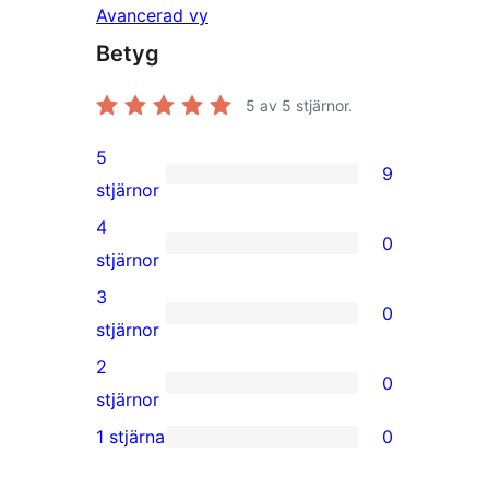
Avancerad vy
Betyg
5
av 5 stjärnor.
5
9
9
stjärnor
5-
4
0
stjärniga
0
stjärnor
recensioner
4-
3
0
stjärniga
0
stjärnor
recensioner
3-
2
0
stjärniga
0
stjärnor
recensioner
2-
1 stjärna
0
0
stjärniga
1-