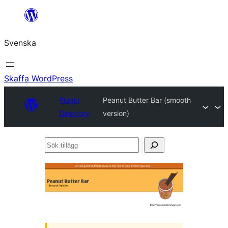
Hoppa
till
Svenska
innehåll
Skaffa WordPress
Plugin
Peanut Butter Bar (smooth
Directory
version)
Sök
tillägg