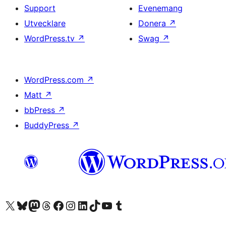
Support
Evenemang
Utvecklare
Donera
↗
WordPress.tv
↗
Swag
↗
WordPress.com
↗
Matt
↗
bbPress
↗
BuddyPress
↗
Besök vår X-konto (f.d. Twitter)
Besök vårt Bluesky-konto
Besök vårt Mastodon-konto
Besök vårt Thread-konto
Besök vår Facebook-sida
Besök vårt Instagram-konto
Besök vårt LinkedIn-konto
Besök vårt TikTok-konto
Besök vår YouTube-kanal
Besök vårt Tumblr-konto