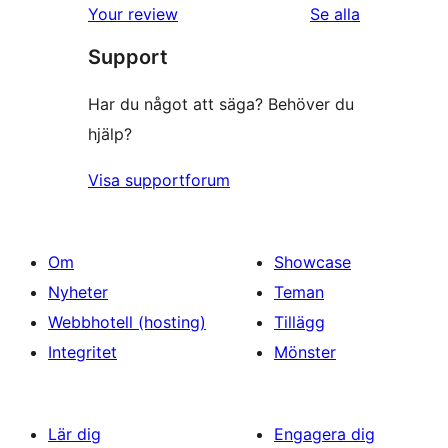
recensioner
recensioner
Your review
Se alla
stjärniga
Support
recensioner
Har du något att säga? Behöver du
hjälp?
Visa supportforum
Om
Showcase
Nyheter
Teman
Webbhotell (hosting)
Tillägg
Integritet
Mönster
Lär dig
Engagera dig