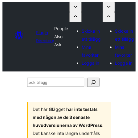
People
Skicka in
Skicka in
Plugin
Also
ett tillägg
ett tillägg
Directory
Ask
Mina
Mina
favoriter
favoriter
Logga in
Logga in
Sök
tillägg
Det här tillägget
har inte testats
med någon av de 3 senaste
huvudversionerna av WordPress
.
Det kanske inte längre underhålls