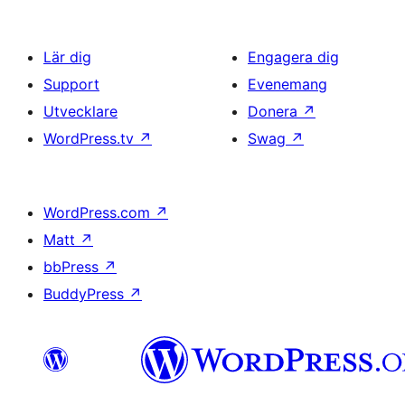
Lär dig
Engagera dig
Support
Evenemang
Utvecklare
Donera
↗
WordPress.tv
↗
Swag
↗
WordPress.com
↗
Matt
↗
bbPress
↗
BuddyPress
↗