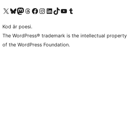
Besök vår X-konto (f.d. Twitter)
Besök vårt Bluesky-konto
Besök vårt Mastodon-konto
Besök vårt Thread-konto
Besök vår Facebook-sida
Besök vårt Instagram-konto
Besök vårt LinkedIn-konto
Besök vårt TikTok-konto
Besök vår YouTube-kanal
Besök vårt Tumblr-konto
Kod är poesi.
The WordPress® trademark is the intellectual property
of the WordPress Foundation.