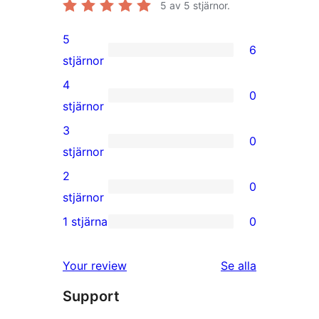
5
av 5 stjärnor.
5
6
6
stjärnor
5-
4
0
stjärniga
0
stjärnor
recensioner
4-
3
0
stjärniga
0
stjärnor
recensioner
3-
2
0
stjärniga
0
stjärnor
recensioner
2-
1 stjärna
0
0
stjärniga
1-
recensioner
Your review
Se alla
stjärniga
recensioner
Support
recensioner