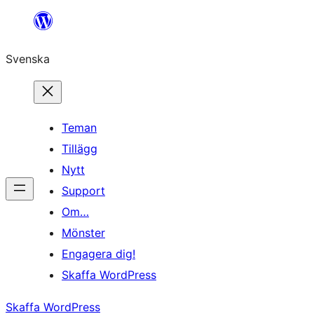
Hoppa
till
Svenska
innehåll
Teman
Tillägg
Nytt
Support
Om…
Mönster
Engagera dig!
Skaffa WordPress
Skaffa WordPress