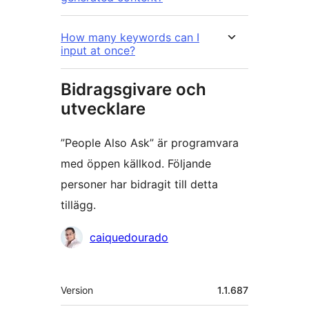
How many keywords can I
input at once?
Bidragsgivare och
utvecklare
”People Also Ask” är programvara
med öppen källkod. Följande
personer har bidragit till detta
tillägg.
Bidragande
caiquedourado
personer
Meta
Version
1.1.687