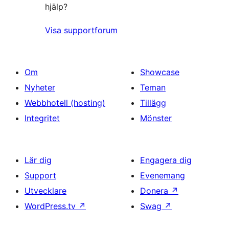
hjälp?
Visa supportforum
Om
Showcase
Nyheter
Teman
Webbhotell (hosting)
Tillägg
Integritet
Mönster
Lär dig
Engagera dig
Support
Evenemang
Utvecklare
Donera
↗
WordPress.tv
↗
Swag
↗