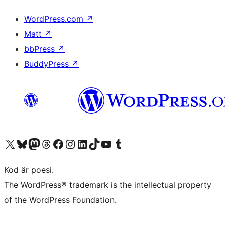
WordPress.com
↗
Matt
↗
bbPress
↗
BuddyPress
↗
Besök vår X-konto (f.d. Twitter)
Besök vårt Bluesky-konto
Besök vårt Mastodon-konto
Besök vårt Thread-konto
Besök vår Facebook-sida
Besök vårt Instagram-konto
Besök vårt LinkedIn-konto
Besök vårt TikTok-konto
Besök vår YouTube-kanal
Besök vårt Tumblr-konto
Kod är poesi.
The WordPress® trademark is the intellectual property
of the WordPress Foundation.