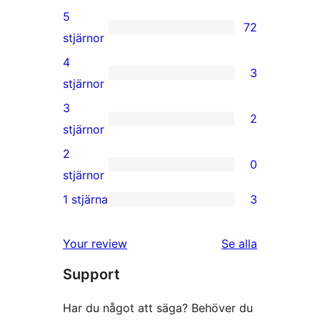
5
72
72
stjärnor
5-
4
3
stjärniga
3
stjärnor
recensioner
4-
3
2
stjärniga
2
stjärnor
recensioner
3-
2
0
stjärniga
0
stjärnor
recensioner
2-
1 stjärna
3
3
stjärniga
1-
recensioner
recensioner
Your review
Se alla
stjärniga
Support
recensioner
Har du något att säga? Behöver du