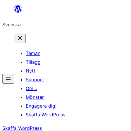
Hoppa
till
Svenska
innehåll
Teman
Tillägg
Nytt
Support
Om…
Mönster
Engagera dig!
Skaffa WordPress
Skaffa WordPress