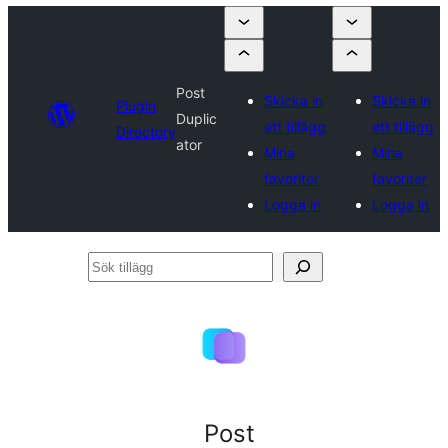
Post
Skicka in
Skicka in
Plugin
Duplic
ett tillägg
ett tillägg
Directory
ator
Mina
Mina
favoriter
favoriter
Logga in
Logga in
Sök
tillägg
Post