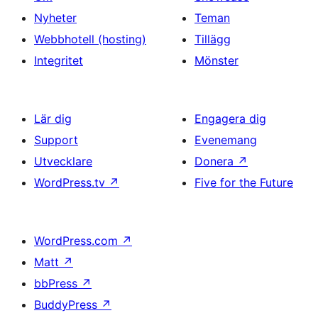
Nyheter
Teman
Webbhotell (hosting)
Tillägg
Integritet
Mönster
Lär dig
Engagera dig
Support
Evenemang
Utvecklare
Donera
↗
WordPress.tv
↗
Five for the Future
WordPress.com
↗
Matt
↗
bbPress
↗
BuddyPress
↗