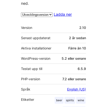
ned.
Ladda ner
Meta
Version
2.10
Senast uppdaterat
2 år
sedan
Aktiva installationer
Färre än 10
WordPress-version
5.2 eller senare
Testat upp till
6.5.9
PHP-version
7.2 eller senare
Språk
English (US)
Etiketter
beer
spirits
wine