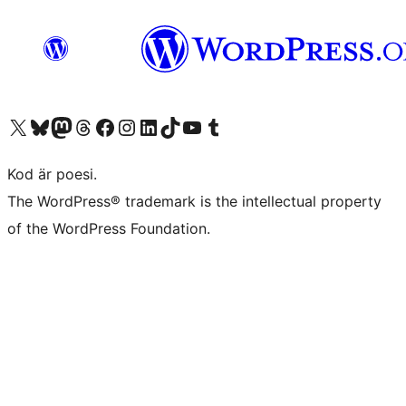
Besök vår X-konto (f.d. Twitter)
Besök vårt Bluesky-konto
Besök vårt Mastodon-konto
Besök vårt Thread-konto
Besök vår Facebook-sida
Besök vårt Instagram-konto
Besök vårt LinkedIn-konto
Besök vårt TikTok-konto
Besök vår YouTube-kanal
Besök vårt Tumblr-konto
Kod är poesi.
The WordPress® trademark is the intellectual property
of the WordPress Foundation.