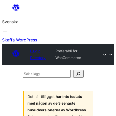
Hoppa
till
Svenska
innehåll
Skaffa WordPress
Plugin
Preferabli for
Directory
WooCommerce
Sök
tillägg
Det här tillägget
har inte testats
med någon av de 3 senaste
huvudversionerna av WordPress
.