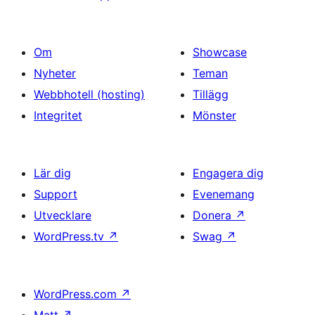
Om
Showcase
Nyheter
Teman
Webbhotell (hosting)
Tillägg
Integritet
Mönster
Lär dig
Engagera dig
Support
Evenemang
Utvecklare
Donera
↗
WordPress.tv
↗
Swag
↗
WordPress.com
↗
Matt
↗