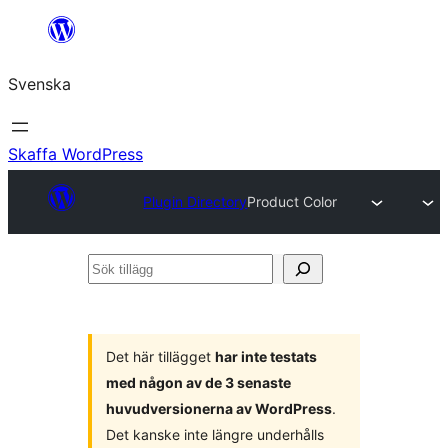
Hoppa
till
Svenska
innehåll
Skaffa WordPress
Plugin Directory
Product Color
Sök
tillägg
Det här tillägget
har inte testats
med någon av de 3 senaste
huvudversionerna av WordPress
.
Det kanske inte längre underhålls