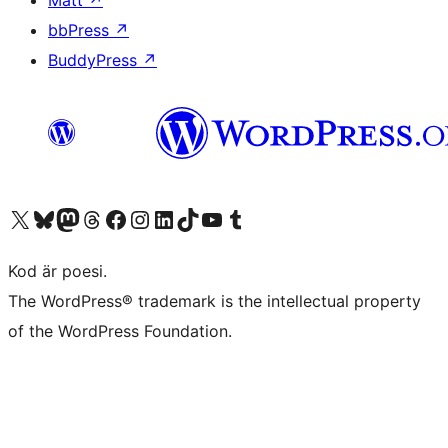
bbPress
↗
BuddyPress
↗
Besök vår X-konto (f.d. Twitter)
Besök vårt Bluesky-konto
Besök vårt Mastodon-konto
Besök vårt Thread-konto
Besök vår Facebook-sida
Besök vårt Instagram-konto
Besök vårt LinkedIn-konto
Besök vårt TikTok-konto
Besök vår YouTube-kanal
Besök vårt Tumblr-konto
Kod är poesi.
The WordPress® trademark is the intellectual property
of the WordPress Foundation.