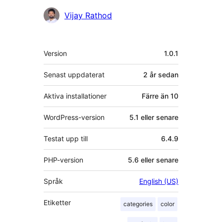
Bidragande
Vijay Rathod
personer
Meta
Version
1.0.1
Senast uppdaterat
2 år
sedan
Aktiva installationer
Färre än 10
WordPress-version
5.1 eller senare
Testat upp till
6.4.9
PHP-version
5.6 eller senare
Språk
English (US)
Etiketter
categories
color