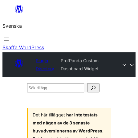
Hoppa
till
Svenska
innehåll
Skaffa WordPress
Plugin
ProfPanda Custom
Directory
Dashboard Widget
Sök
tillägg
Det här tillägget
har inte testats
med någon av de 3 senaste
huvudversionerna av WordPress
.