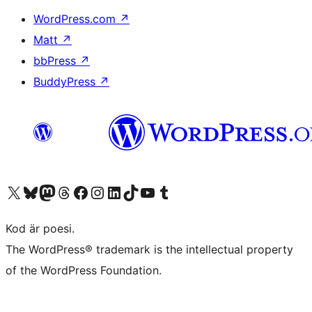
WordPress.com
↗
Matt
↗
bbPress
↗
BuddyPress
↗
Besök vår X-konto (f.d. Twitter)
Besök vårt Bluesky-konto
Besök vårt Mastodon-konto
Besök vårt Thread-konto
Besök vår Facebook-sida
Besök vårt Instagram-konto
Besök vårt LinkedIn-konto
Besök vårt TikTok-konto
Besök vår YouTube-kanal
Besök vårt Tumblr-konto
Kod är poesi.
The WordPress® trademark is the intellectual property
of the WordPress Foundation.