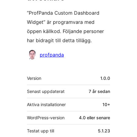
”ProfPanda Custom Dashboard
Widget” är programvara med
öppen källkod. Följande personer
har bidragit till detta tillägg.
Bidragande
profpanda
personer
Meta
Version
1.0.0
Senast uppdaterat
7 år
sedan
Aktiva installationer
10+
WordPress-version
4.0 eller senare
Testat upp till
5.1.23