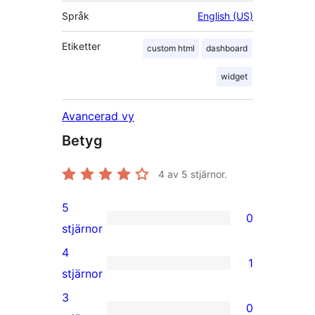
Språk
English (US)
Etiketter
custom html
dashboard
widget
Avancerad vy
Betyg
4
av 5 stjärnor.
5
0
0
stjärnor
5-
4
1
stjärniga
1
stjärnor
recensioner
4-
3
0
stjärnig