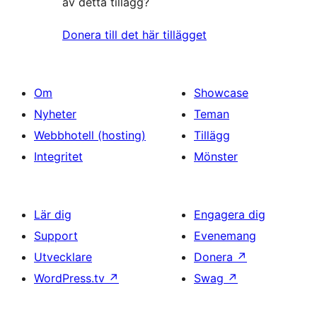
av detta tillägg?
Donera till det här tillägget
Om
Showcase
Nyheter
Teman
Webbhotell (hosting)
Tillägg
Integritet
Mönster
Lär dig
Engagera dig
Support
Evenemang
Utvecklare
Donera
↗
WordPress.tv
↗
Swag
↗