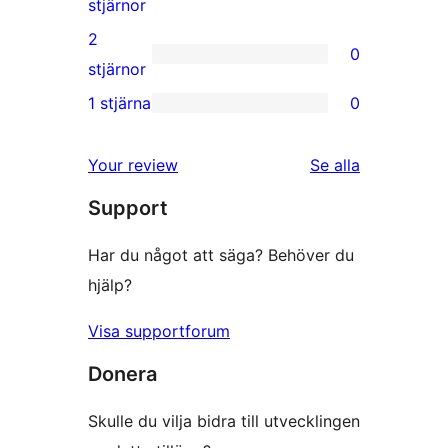
0
stjärnor
recension
3-
2
0
stjärniga
0
stjärnor
recensioner
2-
1 stjärna
0
0
stjärniga
1-
recensioner
Your review
Se alla
stjärniga
recensioner
Support
recensioner
Har du något att säga? Behöver du
hjälp?
Visa supportforum
Donera
Skulle du vilja bidra till utvecklingen