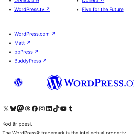
Utvecklare
Donera
↗
WordPress.tv
↗
Five for the Future
WordPress.com
↗
Matt
↗
bbPress
↗
BuddyPress
↗
Besök vår X-konto (f.d. Twitter)
Besök vårt Bluesky-konto
Besök vårt Mastodon-konto
Besök vårt Thread-konto
Besök vår Facebook-sida
Besök vårt Instagram-konto
Besök vårt LinkedIn-konto
Besök vårt TikTok-konto
Besök vår YouTube-kanal
Besök vårt Tumblr-konto
Kod är poesi.
The WordPress® trademark is the intellectual property