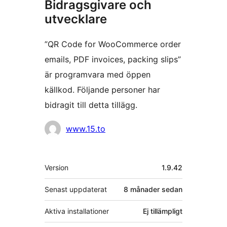
Bidragsgivare och
utvecklare
”QR Code for WooCommerce order
emails, PDF invoices, packing slips”
är programvara med öppen
källkod. Följande personer har
bidragit till detta tillägg.
Bidragande
www.15.to
personer
Meta
Version
1.9.42
Senast uppdaterat
8 månader
sedan
Aktiva installationer
Ej tillämpligt