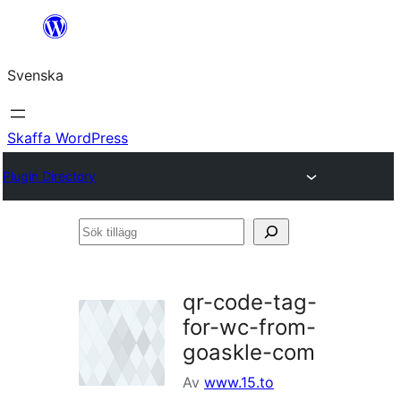
Hoppa
till
Svenska
innehåll
Skaffa WordPress
Plugin Directory
Sök
tillägg
qr-code-tag-
for-wc-from-
goaskle-com
Av
www.15.to