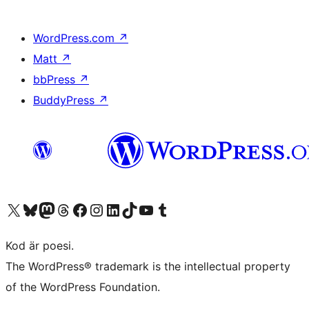
WordPress.com
↗
Matt
↗
bbPress
↗
BuddyPress
↗
Besök vår X-konto (f.d. Twitter)
Besök vårt Bluesky-konto
Besök vårt Mastodon-konto
Besök vårt Thread-konto
Besök vår Facebook-sida
Besök vårt Instagram-konto
Besök vårt LinkedIn-konto
Besök vårt TikTok-konto
Besök vår YouTube-kanal
Besök vårt Tumblr-konto
Kod är poesi.
The WordPress® trademark is the intellectual property
of the WordPress Foundation.