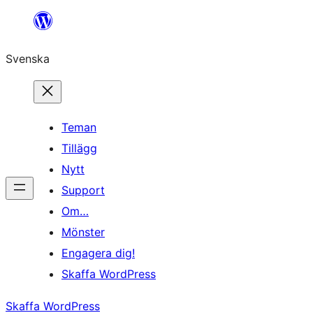
Hoppa
till
Svenska
innehåll
Teman
Tillägg
Nytt
Support
Om…
Mönster
Engagera dig!
Skaffa WordPress
Skaffa WordPress