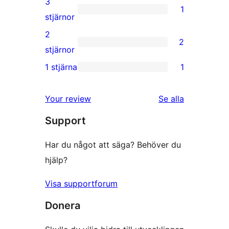
3
1
stjärnig
1
stjärnor
recension
3-
2
2
stjärnig
2
stjärnor
recension
2-
1 stjärna
1
1
stjärniga
1-
recensioner
Your review
Se alla
stjärnig
recensioner
Support
recension
Har du något att säga? Behöver du
hjälp?
Visa supportforum
Donera