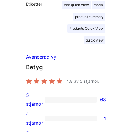
Etiketter
free quick view
modal
product summary
Products Quick View
quick view
Avancerad vy
Betyg
4.8
av 5 stjärnor.
5
68
68
stjärnor
5-
4
1
stjärniga
1
stjärnor
recensioner
4-