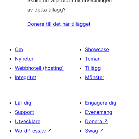
Skulle du vilja bidra till utvecklingen
av detta tillägg?
Donera till det här tillägget
Om
Showcase
Nyheter
Teman
Webbhotell (hosting)
Tillägg
Integritet
Mönster
Lär dig
Engagera dig
Support
Evenemang
Utvecklare
Donera
↗
WordPress.tv
↗
Swag
↗