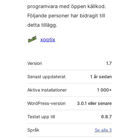
programvara med öppen källkod.
Följande personer har bidragit till
detta tillägg.
Bidragande
xootix
personer
Meta
Version
1.7
Senast uppdaterat
1 år
sedan
Aktiva installationer
1 000+
WordPress-version
3.0.1 eller senare
Testat upp till
6.8.7
Språk
Se alla 3