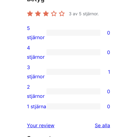
3
av 5 stjärnor.
5
0
0
stjärnor
5-
4
0
stjärniga
0
stjärnor
recensioner
4-
3
1
stjärniga
1
stjärnor
recensioner
3-
2
0
stjärnig
0
stjärnor
recension
2-
1 stjärna
0
0
stjärniga
1-
recensioner
recensioner
Your review
Se alla
stjärniga