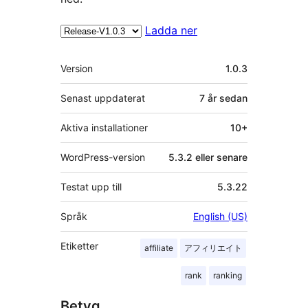
Ladda ner
Meta
Version
1.0.3
Senast uppdaterat
7 år
sedan
Aktiva installationer
10+
WordPress-version
5.3.2 eller senare
Testat upp till
5.3.22
Språk
English (US)
Etiketter
affiliate
アフィリエイト
rank
ranking
Betyg