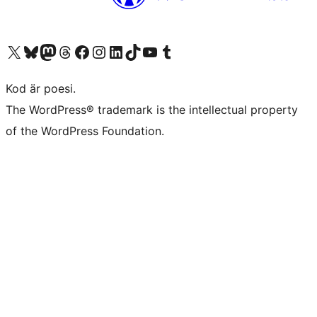
Besök vår X-konto (f.d. Twitter)
Besök vårt Bluesky-konto
Besök vårt Mastodon-konto
Besök vårt Thread-konto
Besök vår Facebook-sida
Besök vårt Instagram-konto
Besök vårt LinkedIn-konto
Besök vårt TikTok-konto
Besök vår YouTube-kanal
Besök vårt Tumblr-konto
Kod är poesi.
The WordPress® trademark is the intellectual property
of the WordPress Foundation.