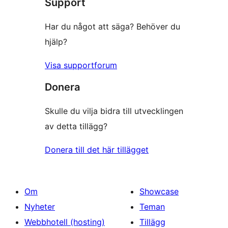
Support
recensioner
Har du något att säga? Behöver du
hjälp?
Visa supportforum
Donera
Skulle du vilja bidra till utvecklingen
av detta tillägg?
Donera till det här tillägget
Om
Showcase
Nyheter
Teman
Webbhotell (hosting)
Tillägg