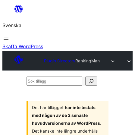
Hoppa
till
Svenska
innehåll
Skaffa WordPress
Plugin Directory
RankingMan
Sök
tillägg
Det här tillägget
har inte testats
med någon av de 3 senaste
huvudversionerna av WordPress
.
Det kanske inte längre underhålls